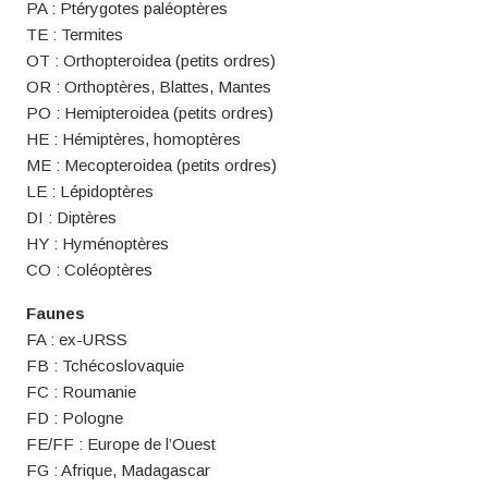
PA : Ptérygotes paléoptères
TE : Termites
OT : Orthopteroidea (petits ordres)
OR : Orthoptères, Blattes, Mantes
PO : Hemipteroidea (petits ordres)
HE : Hémiptères, homoptères
ME : Mecopteroidea (petits ordres)
LE : Lépidoptères
DI : Diptères
HY : Hyménoptères
CO : Coléoptères
Faunes
FA : ex-URSS
FB : Tchécoslovaquie
FC : Roumanie
FD : Pologne
FE/FF : Europe de l’Ouest
FG : Afrique, Madagascar