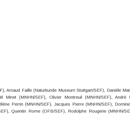
Arnaud Faille (Naturkunde Museum Stuttgart/SEF), Danièle Mati
 Minet (MNHN/SEF), Olivier Montreuil (MNHN/SEF), André 
 Hélène Perrin (MNHN/SEF), Jacques Pierre (MNHN/SEF), Domini
/SEF), Quentin Rome (OFB/SEF), Rodolphe Rougerie (MNHN/SE