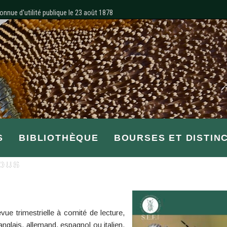
onnue d'utilité publique le 23 août 1878
S
BIBLIOTHÈQUE
BOURSES ET DISTIN
OUS
vue trimestrielle à comité de lecture,
anglais, allemand, espagnol ou italien,