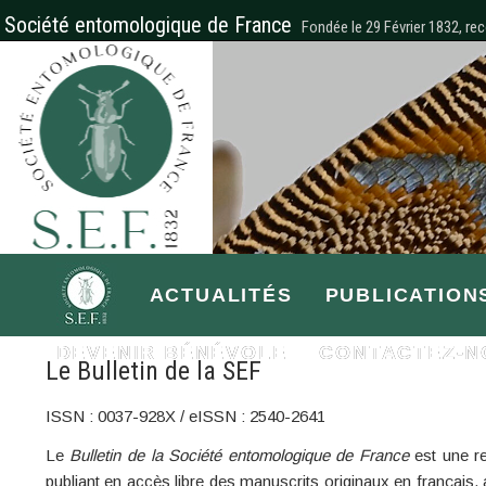
Société entomologique de France
Fondée le 29 Février 1832, rec
ACTUALITÉS
PUBLICATION
DEVENIR BÉNÉVOLE
CONTACTEZ-N
Le Bulletin de la SEF
ISSN : 0037-928X / eISSN : 2540-2641
Le
Bulletin de la Société entomologique de France
est une re
publiant en accès libre des manuscrits originaux en français, 