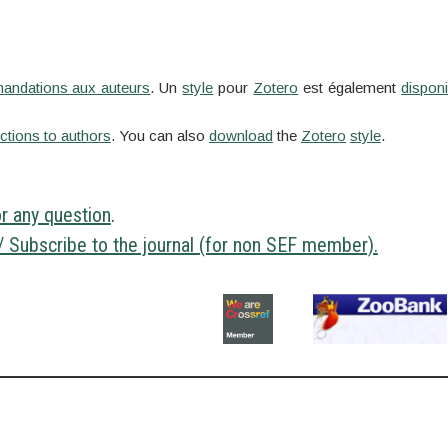
mandations aux auteurs
. Un
style
pour
Zotero
est également
disponi
uctions to authors
. You can also
download
the
Zotero
style
.
r any question
.
/ Subscribe to the journal (for non SEF member).