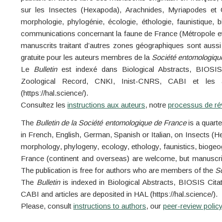
sur les Insectes (Hexapoda), Arachnides, Myriapodes et
morphologie, phylogénie, écologie, éthologie, faunistique, 
communications concernant la faune de France (Métropole et
manuscrits traitant d’autres zones géographiques sont aussi
gratuite pour les auteurs membres de la
Société entomologiqu
Le
Bulletin
est indexé dans Biological Abstracts, BIOSIS
Zoological Record, CNKI, Inist-CNRS, CABI et les 
(https://hal.science/).
Consultez les
instructions aux auteurs
, notre
processus de ré
The
Bulletin de la Société entomologique de France
is a quart
in French, English, German, Spanish or Italian, on Insects 
morphology, phylogeny, ecology, ethology, faunistics, bioge
France (continent and overseas) are welcome, but manuscript
The publication is free for authors who are members of the
So
The
Bulletin
is indexed in Biological Abstracts, BIOSIS Cit
CABI and articles are deposited in HAL (https://hal.science/).
Please, consult
instructions to authors
, our
peer-review polic