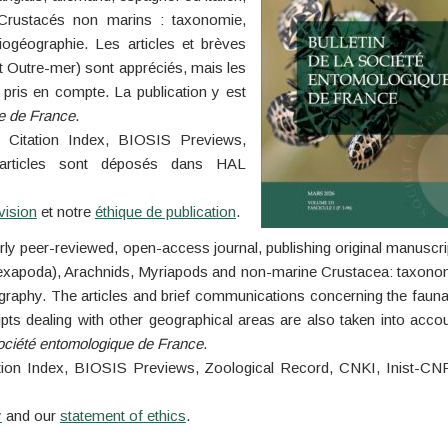
 Crustacés non marins : taxonomie,
biogéographie. Les articles et brèves
 Outre-mer) sont appréciés, mais les
 pris en compte. La publication y est
e de France
.
 Citation Index, BIOSIS Previews,
articles sont déposés dans HAL
vision
et notre
éthique de publication
.
erly peer-reviewed, open-access journal, publishing original manuscri
(Hexapoda), Arachnids, Myriapods and non-marine Crustacea: taxono
ography. The articles and brief communications concerning the fauna
s dealing with other geographical areas are also taken into accou
ciété entomologique de France
.
ation Index, BIOSIS Previews, Zoological Record, CNKI, Inist-CN
y
and our
statement of ethics
.