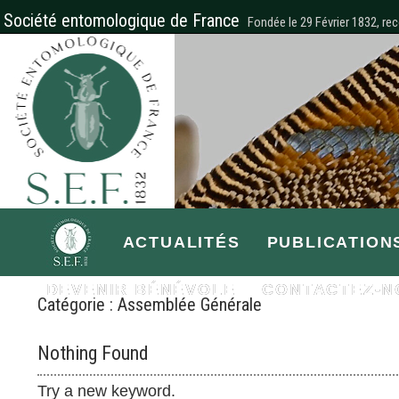
Société entomologique de France
Fondée le 29 Février 1832, rec
ACTUALITÉS
PUBLICATION
DEVENIR BÉNÉVOLE
CONTACTEZ-N
Catégorie :
Assemblée Générale
Nothing Found
Try a new keyword.