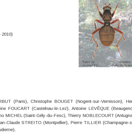
– 2010)
RBUT (Paris), Christophe BOUGET (Nogent-sur-Vernisson), He
ine FOUCART (Castelnau-le-Lez), Antoine LEVÊQUE (Beaugenc
no MICHEL (Saint-Gély-du-Fesc), Thierry NOBLECOURT (Antugna
an-Claude STREITO (Montpellier), Pierre TILLIER (Champagne-s
dierne).