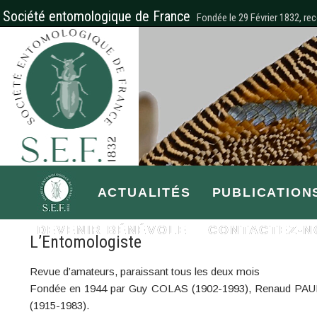
Société entomologique de France
Fondée le 29 Février 1832, rec
ACTUALITÉS
PUBLICATION
DEVENIR BÉNÉVOLE
CONTACTEZ-N
L’Entomologiste
Revue d’amateurs, paraissant tous les deux mois
Fondée en 1944 par Guy COLAS (1902-1993), Renaud PAUL
(1915-1983).