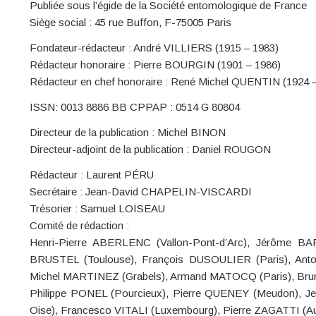
Publiée sous l’égide de la Société entomologique de France
Siège social : 45 rue Buffon, F-75005 Paris
Fondateur-rédacteur : André VILLIERS (1915 – 1983)
Rédacteur honoraire : Pierre BOURGIN (1901 – 1986)
Rédacteur en chef honoraire : René Michel QUENTIN (1924 
ISSN: 0013 8886 BB CPPAP : 0514 G 80804
Directeur de la publication : Michel BINON
Directeur-adjoint de la publication : Daniel ROUGON
Rédacteur : Laurent PÉRU
Secrétaire : Jean-David CHAPELIN-VISCARDI
Trésorier : Samuel LOISEAU
Comité de rédaction :
Henri-Pierre ABERLENC (Vallon-Pont-d’Arc), Jérôme BA
BRUSTEL (Toulouse), François DUSOULIER (Paris), Anto
Michel MARTINEZ (Grabels), Armand MATOCQ (Paris), Bru
Philippe PONEL (Pourcieux), Pierre QUENEY (Meudon), Je
Oise), Francesco VITALI (Luxembourg), Pierre ZAGATTI (Au