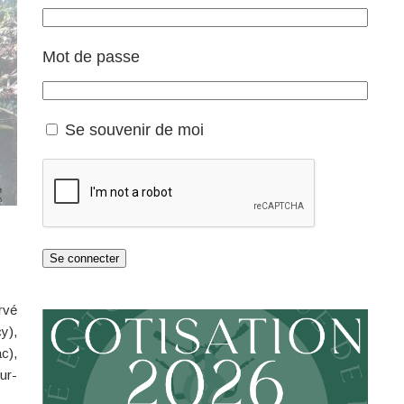
Mot de passe
Se souvenir de moi
Se connecter
rvé
y),
c),
ur-