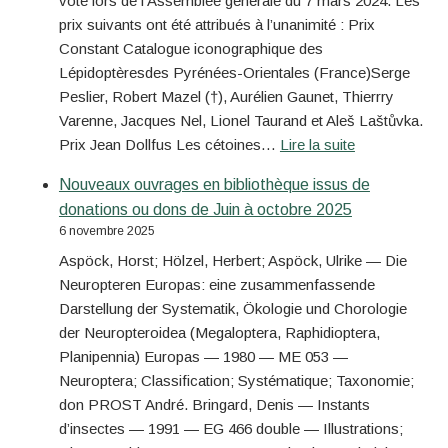
vote lors de l’Assemblée générale du 7 mars 2024. Les
prix suivants ont été attribués à l’unanimité : Prix
Constant Catalogue iconographique des
Lépidoptèresdes Pyrénées-Orientales (France)Serge
Peslier, Robert Mazel (†), Aurélien Gaunet, Thierrry
Varenne, Jacques Nel, Lionel Taurand et Aleš Laštůvka.
Prix Jean Dollfus Les cétoines…
Lire la suite
Nouveaux ouvrages en bibliothèque issus de
donations ou dons de Juin à octobre 2025
6 novembre 2025
Aspöck, Horst; Hölzel, Herbert; Aspöck, Ulrike — Die
Neuropteren Europas: eine zusammenfassende
Darstellung der Systematik, Ökologie und Chorologie
der Neuropteroidea (Megaloptera, Raphidioptera,
Planipennia) Europas — 1980 — ME 053 —
Neuroptera; Classification; Systématique; Taxonomie;
don PROST André. Bringard, Denis — Instants
d’insectes — 1991 — EG 466 double — Illustrations;