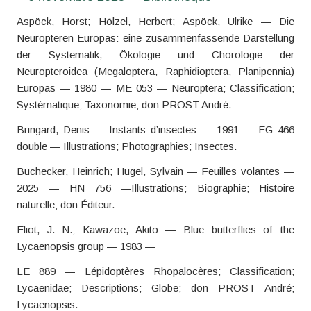
Aspöck, Horst; Hölzel, Herbert; Aspöck, Ulrike — Die
Neuropteren Europas: eine zusammenfassende Darstellung
der Systematik, Ökologie und Chorologie der
Neuropteroidea (Megaloptera, Raphidioptera, Planipennia)
Europas — 1980 — ME 053 — Neuroptera; Classification;
Systématique; Taxonomie; don PROST André.
Bringard, Denis — Instants d’insectes — 1991 — EG 466
double — Illustrations; Photographies; Insectes.
Buchecker, Heinrich; Hugel, Sylvain — Feuilles volantes —
2025 — HN 756 —Illustrations; Biographie; Histoire
naturelle; don Éditeur.
Eliot, J. N.; Kawazoe, Akito — Blue butterflies of the
Lycaenopsis group — 1983 —
LE 889 — Lépidoptères Rhopalocères; Classification;
Lycaenidae; Descriptions; Globe; don PROST André;
Lycaenopsis.