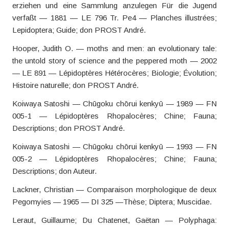
erziehen und eine Sammlung anzulegen Für die Jugend
verfaßt — 1881 — LE 796 Tr. Pe4 — Planches illustrées;
Lepidoptera; Guide; don PROST André.
Hooper, Judith O. — moths and men: an evolutionary tale:
the untold story of science and the peppered moth — 2002
— LE 891 — Lépidoptères Hétérocères; Biologie; Évolution;
Histoire naturelle; don PROST André.
Koiwaya Satoshi — Chūgoku chōrui kenkyū — 1989 — FN
005-1 — Lépidoptères Rhopalocères; Chine; Fauna;
Descriptions; don PROST André.
Koiwaya Satoshi — Chūgoku chōrui kenkyū — 1993 — FN
005-2 — Lépidoptères Rhopalocères; Chine; Fauna;
Descriptions; don Auteur.
Lackner, Christian — Comparaison morphologique de deux
Pegomyies — 1965 — DI 325 —Thèse; Diptera; Muscidae.
Leraut, Guillaume; Du Chatenet, Gaëtan — Polyphaga: