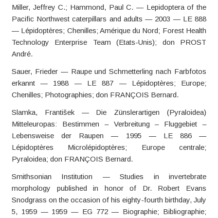
Miller, Jeffrey C.; Hammond, Paul C. — Lepidoptera of the
Pacific Northwest caterpillars and adults — 2003 — LE 888
— Lépidoptères; Chenilles; Amérique du Nord; Forest Health
Technology Enterprise Team (Etats-Unis); don PROST
André.
Sauer, Frieder — Raupe und Schmetterling nach Farbfotos
erkannt — 1988 — LE 887 — Lépidoptères; Europe;
Chenilles; Photographies; don FRANÇOIS Bernard.
Slamka, František — Die Zünslerartigen (Pyraloidea)
Mitteleuropas: Bestimmen – Verbreitung – Fluggebiet –
Lebensweise der Raupen — 1995 — LE 886 —
Lépidoptères Microlépidoptères; Europe centrale;
Pyraloidea; don FRANÇOIS Bernard.
Smithsonian Institution — Studies in invertebrate
morphology published in honor of Dr. Robert Evans
Snodgrass on the occasion of his eighty-fourth birthday, July
5, 1959 — 1959 — EG 772 — Biographie; Bibliographie;