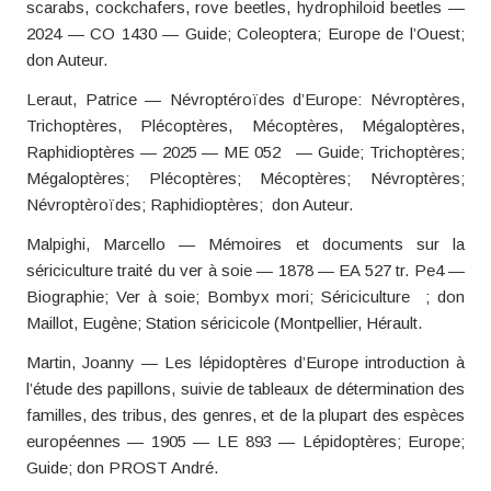
scarabs, cockchafers, rove beetles, hydrophiloid beetles —
2024 — CO 1430 — Guide; Coleoptera; Europe de l’Ouest;
don Auteur.
Leraut, Patrice — Névroptéroïdes d’Europe: Névroptères,
Trichoptères, Plécoptères, Mécoptères, Mégaloptères,
Raphidioptères — 2025 — ME 052 — Guide; Trichoptères;
Mégaloptères; Plécoptères; Mécoptères; Névroptères;
Névroptèroïdes; Raphidioptères; don Auteur.
Malpighi, Marcello — Mémoires et documents sur la
sériciculture traité du ver à soie — 1878 — EA 527 tr. Pe4 —
Biographie; Ver à soie; Bombyx mori; Sériciculture ; don
Maillot, Eugène; Station séricicole (Montpellier, Hérault.
Martin, Joanny — Les lépidoptères d’Europe introduction à
l’étude des papillons, suivie de tableaux de détermination des
familles, des tribus, des genres, et de la plupart des espèces
européennes — 1905 — LE 893 — Lépidoptères; Europe;
Guide; don PROST André.