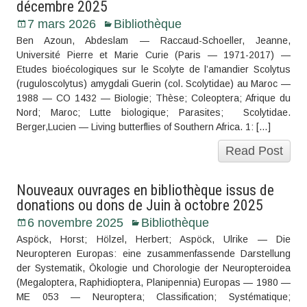
décembre 2025
7 mars 2026
Bibliothèque
Ben Azoun, Abdeslam — Raccaud-Schoeller, Jeanne,
Université Pierre et Marie Curie (Paris — 1971-2017) —
Etudes bioécologiques sur le Scolyte de l’amandier Scolytus
(ruguloscolytus) amygdali Guerin (col. Scolytidae) au Maroc —
1988 — CO 1432 — Biologie; Thèse; Coleoptera; Afrique du
Nord; Maroc; Lutte biologique; Parasites; Scolytidae.
Berger,Lucien — Living butterflies of Southern Africa. 1: […]
Read Post
Nouveaux ouvrages en bibliothèque issus de
donations ou dons de Juin à octobre 2025
6 novembre 2025
Bibliothèque
Aspöck, Horst; Hölzel, Herbert; Aspöck, Ulrike — Die
Neuropteren Europas: eine zusammenfassende Darstellung
der Systematik, Ökologie und Chorologie der Neuropteroidea
(Megaloptera, Raphidioptera, Planipennia) Europas — 1980 —
ME 053 — Neuroptera; Classification; Systématique;