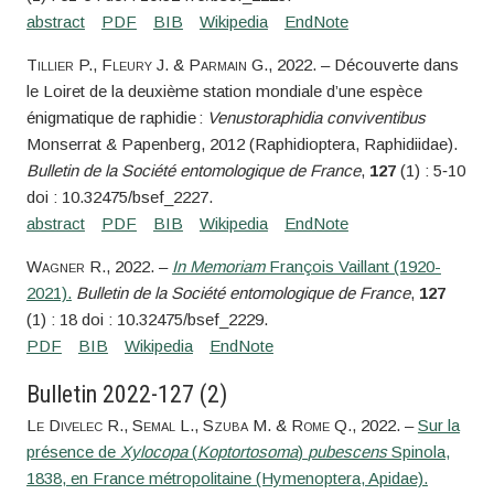
Tillier
P.,
Fleury
J. &
Parmain
G.
, 2022. – Découverte dans
le Loiret de la deuxième station mondiale d’une espèce
énigmatique de raphidie :
Venustoraphidia conviventibus
Monserrat & Papenberg, 2012 (Raphidioptera, Raphidiidae).
Bulletin de la Société entomologique de France
,
127
(1) : 5‑10
doi : 10.32475/bsef_2227.
Wagner
R.
, 2022. –
In Memoriam
François Vaillant (1920-
2021).
Bulletin de la Société entomologique de France
,
127
(1) : 18 doi : 10.32475/bsef_2229.
Bulletin 2022-127 (2)
Le Divelec
R.,
Semal
L.,
Szuba
M. &
Rome
Q.
, 2022. –
Sur la
présence de
Xylocopa
(
Koptortosoma
)
pubescens
Spinola,
1838, en France métropolitaine (Hymenoptera, Apidae).