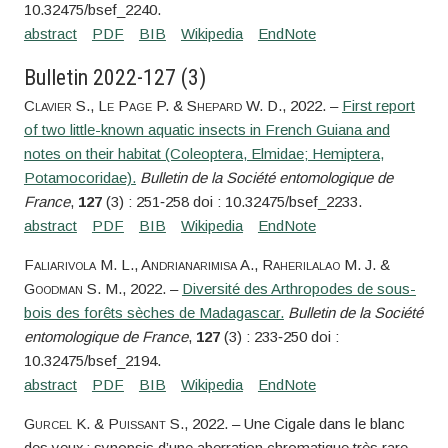
10.32475/bsef_2240.
Bulletin 2022-127 (3)
Clavier
S.,
Le Page
P. &
Shepard
W. D.
, 2022. –
First report
of two little-known aquatic insects in French Guiana and
notes on their habitat (Coleoptera, Elmidae; Hemiptera,
Potamocoridae).
Bulletin de la Société entomologique de
France
,
127
(3) : 251‑258 doi : 10.32475/bsef_2233.
Faliarivola
M. L.,
Andrianarimisa
A.,
Raherilalao
M. J. &
Goodman
S. M.
, 2022. –
Diversité des Arthropodes de sous-
bois des forêts sèches de Madagascar.
Bulletin de la Société
entomologique de France
,
127
(3) : 233‑250 doi :
10.32475/bsef_2194.
Gurcel
K. &
Puissant
S.
, 2022. – Une Cigale dans le blanc
des yeux : synopsis d’une aberration chromatique très rare