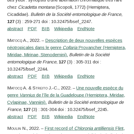
chez
Cicadetta montana
(Scopoli, 1772) (Hemiptera,
Cicadidae).
Bulletin de la Société entomologique de France
,
127
(3) : 259‑271 doi : 10.32475/bsef_2247.
Matocq
A.
, 2022. –
Description de deux nouvelles espèces
néotropicales dans le genre
Collaria
Provancher (Hemiptera,
Miridae, Mirinae, Stenodemini).
Bulletin de la Société
entomologique de France
,
127
(3) : 305‑311 doi :
10.32475/bsef_2244.
Matocq
A. &
Streito
J.-C.
, 2022. –
Une nouvelle espèce du
genre
Vannius
de l’île de la Guadeloupe (Hemiptera, Miridae,
Cylapinae, Vanniini).
Bulletin de la Société entomologique de
France
,
127
(3) : 301‑304 doi : 10.32475/bsef_2245.
Moulin
N.
, 2022. –
First record of
Chloronia antilliensis
Flint,