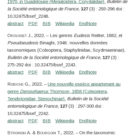
1970, in Guadeloupe (Megaloptera, Corydalidae).
Bulletin de
la Société entomologique de France
,
127
(3) : 293‑296 doi :
10.32475/bsef_2248.
Orousset
J.
, 2022. – Les genres
Eudesis
Reitter, 1882, et
Pseudoeudesis
Binaghi, 1948 : nouvelles données
taxonomiques (Coleoptera, Staphylinidae, Scydmaeninae).
Bulletin de la Société entomologique de France
,
127
(3) :
275‑292 doi : 10.32475/bsef_2243.
Robiche
G.
, 2022. –
Une nouvelle espèce appartenant au
genre
Derosphaerus
Thomson, 1858 (Coleoptera,
Tenebrionidae, Stenochinae).
Bulletin de la Société
entomologique de France
,
127
(3) : 297‑300 doi :
10.32475/bsef_2242.
Stroiński
A. &
Bourgoin
T.
, 2022. – On the taxonomic