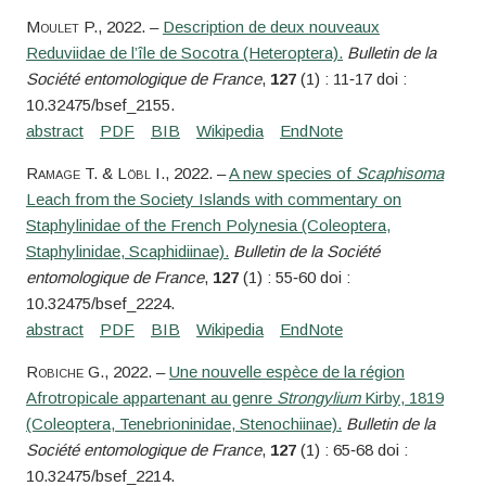
Moulet
P.
, 2022. –
Description de deux nouveaux
Reduviidae de l’île de Socotra (Heteroptera).
Bulletin de la
Société entomologique de France
,
127
(1) : 11‑17 doi :
10.32475/bsef_2155.
Ramage
T. &
Löbl
I.
, 2022. –
A new species of
Scaphisoma
Leach from the Society Islands with commentary on
Staphylinidae of the French Polynesia (Coleoptera,
Staphylinidae, Scaphidiinae).
Bulletin de la Société
entomologique de France
,
127
(1) : 55‑60 doi :
10.32475/bsef_2224.
Robiche
G.
, 2022. –
Une nouvelle espèce de la région
Afrotropicale appartenant au genre
Strongylium
Kirby, 1819
(Coleoptera, Tenebrioninidae, Stenochiinae).
Bulletin de la
Société entomologique de France
,
127
(1) : 65‑68 doi :
10.32475/bsef_2214.