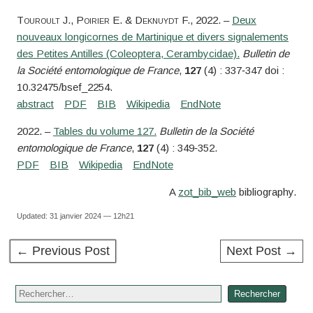
Touroult
J.,
Poirier
E. &
Deknuydt
F.
, 2022. –
Deux
nouveaux longicornes de Martinique et divers signalements
des Petites Antilles (Coleoptera, Cerambycidae).
Bulletin de
la Société entomologique de France
,
127
(4) : 337‑347 doi :
10.32475/bsef_2254.
2022. –
Tables du volume 127.
Bulletin de la Société
entomologique de France
,
127
(4) : 349‑352.
A
zot_bib_web
bibliography.
Updated: 31 janvier 2024 — 12h21
← Previous Post
Next Post →