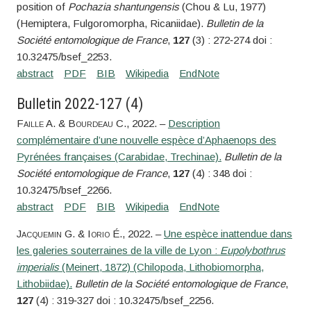
position of
Pochazia shantungensis
(Chou & Lu, 1977)
(Hemiptera, Fulgoromorpha, Ricaniidae).
Bulletin de la
Société entomologique de France
,
127
(3) : 272‑274 doi :
10.32475/bsef_2253.
Bulletin 2022-127 (4)
Faille
A. &
Bourdeau
C.
, 2022. –
Description
complémentaire d’une nouvelle espèce d’Aphaenops des
Pyrénées françaises (Carabidae, Trechinae).
Bulletin de la
Société entomologique de France
,
127
(4) : 348 doi :
10.32475/bsef_2266.
Jacquemin
G. &
Iorio
É.
, 2022. –
Une espèce inattendue dans
les galeries souterraines de la ville de Lyon :
Eupolybothrus
imperialis
(Meinert, 1872) (Chilopoda, Lithobiomorpha,
Lithobiidae).
Bulletin de la Société entomologique de France
,
127
(4) : 319‑327 doi : 10.32475/bsef_2256.