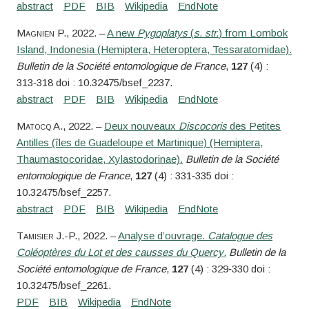
Magnien
P.
, 2022. –
A new
Pygoplatys
(
s. str.
) from Lombok
Island, Indonesia (Hemiptera, Heteroptera, Tessaratomidae).
Bulletin de la Société entomologique de France
,
127
(4) :
313‑318 doi : 10.32475/bsef_2237.
Matocq
A.
, 2022. –
Deux nouveaux
Discocoris
des Petites
Antilles (îles de Guadeloupe et Martinique) (Hemiptera,
Thaumastocoridae, Xylastodorinae).
Bulletin de la Société
entomologique de France
,
127
(4) : 331‑335 doi :
10.32475/bsef_2257.
Tamisier
J.-P.
, 2022. –
Analyse d’ouvrage.
Catalogue des
Coléoptères du Lot et des causses du Quercy
.
Bulletin de la
Société entomologique de France
,
127
(4) : 329‑330 doi :
10.32475/bsef_2261.