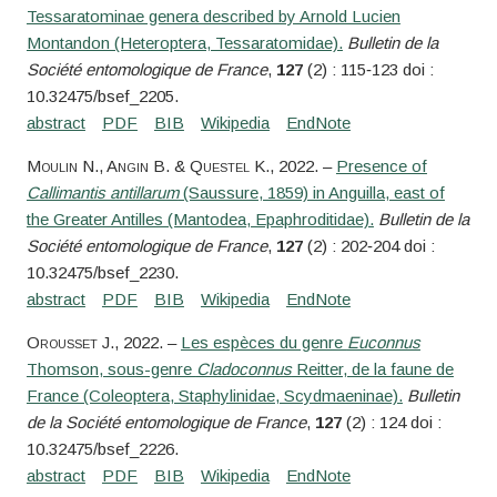
Tessaratominae genera described by Arnold Lucien
Montandon (Heteroptera, Tessaratomidae).
Bulletin de la
Société entomologique de France
,
127
(2) : 115‑123 doi :
10.32475/bsef_2205.
Moulin
N.,
Angin
B. &
Questel
K.
, 2022. –
Presence of
Callimantis antillarum
(Saussure, 1859) in Anguilla, east of
the Greater Antilles (Mantodea, Epaphroditidae).
Bulletin de la
Société entomologique de France
,
127
(2) : 202‑204 doi :
10.32475/bsef_2230.
Orousset
J.
, 2022. –
Les espèces du genre
Euconnus
Thomson, sous-genre
Cladoconnus
Reitter, de la faune de
France (Coleoptera, Staphylinidae, Scydmaeninae).
Bulletin
de la Société entomologique de France
,
127
(2) : 124 doi :
10.32475/bsef_2226.