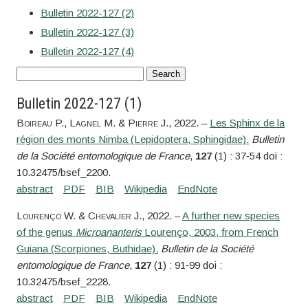
Bulletin 2022-127 (2)
Bulletin 2022-127 (3)
Bulletin 2022-127 (4)
Bulletin 2022-127 (1)
Boireau
P.,
Lagnel
M. &
Pierre
J.
, 2022. –
Les Sphinx de la
région des monts Nimba (Lepidoptera, Sphingidae).
Bulletin
de la Société entomologique de France
,
127
(1) : 37‑54 doi :
10.32475/bsef_2200.
Lourenço
W. &
Chevalier
J.
, 2022. –
A further new species
of the genus
Microananteris
Lourenço, 2003, from French
Guiana (Scorpiones, Buthidae).
Bulletin de la Société
entomologique de France
,
127
(1) : 91‑99 doi :
10.32475/bsef_2228.