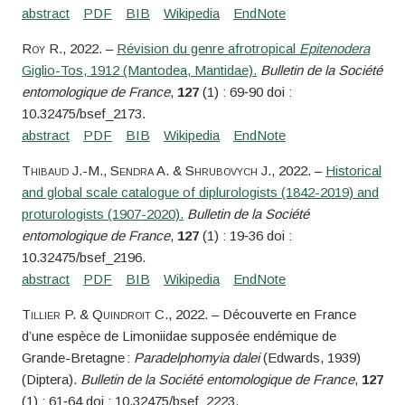
Roy
R.
, 2022. –
Révision du genre afrotropical
Epitenodera
Giglio-Tos, 1912 (Mantodea, Mantidae).
Bulletin de la Société
entomologique de France
,
127
(1) : 69‑90 doi :
10.32475/bsef_2173.
Thibaud
J.-M.,
Sendra
A. &
Shrubovych
J.
, 2022. –
Historical
and global scale catalogue of diplurologists (1842-2019) and
proturologists (1907-2020).
Bulletin de la Société
entomologique de France
,
127
(1) : 19‑36 doi :
10.32475/bsef_2196.
Tillier
P. &
Quindroit
C.
, 2022. – Découverte en France
d’une espèce de Limoniidae supposée endémique de
Grande-Bretagne :
Paradelphomyia dalei
(Edwards, 1939)
(Diptera).
Bulletin de la Société entomologique de France
,
127
(1) : 61‑64 doi : 10.32475/bsef_2223.