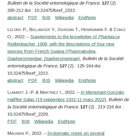
Bulletin de la Société entomologique de France
,
127
(2) :
205‑212 doi : 10.32475/bsef_2232.
Lelong
P.,
Bellanger
Y.,
Jourdan
T.,
Hennemann
F. &
Conle
O.
, 2022. –
Supplements to the knowledge of
Phantasca
Redtenbacher, 1906, with the descriptions of four new
species from French Guiana (Phasmatodea,
Diapheromeridae, Diapheromerinae).
Bulletin de la Société
entomologique de France
,
127
(2) : 125‑164 doi :
10.32475/bsef_2213.
Lumaret
J.-P. &
Martínez
I.
, 2022. –
In Memoriam
Gonzalo
Halffter Salas (19 septembre 1932-11 mars 2022).
Bulletin de
la Société entomologique de France
,
127
(2) : 213‑216 doi :
10.32475/bsef_2239.
Magnien
P.
, 2022. –
Systematic notes on several