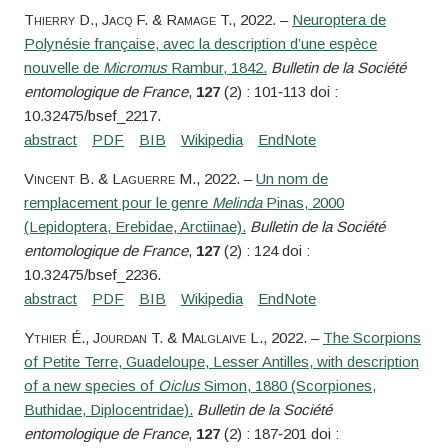
Thierry
D.,
Jacq
F. &
Ramage
T.
, 2022. –
Neuroptera de
Polynésie française, avec la description d’une espèce
nouvelle de
Micromus
Rambur, 1842.
Bulletin de la Société
entomologique de France
,
127
(2) : 101‑113 doi :
10.32475/bsef_2217.
Vincent
B. &
Laguerre
M.
, 2022. –
Un nom de
remplacement pour le genre
Melinda
Pinas, 2000
(Lepidoptera, Erebidae, Arctiinae).
Bulletin de la Société
entomologique de France
,
127
(2) : 124 doi :
10.32475/bsef_2236.
Ythier
É.,
Jourdan
T. &
Malglaive
L.
, 2022. –
The Scorpions
of Petite Terre, Guadeloupe, Lesser Antilles, with description
of a new species of
Oiclus
Simon, 1880 (Scorpiones,
Buthidae, Diplocentridae).
Bulletin de la Société
entomologique de France
,
127
(2) : 187‑201 doi :