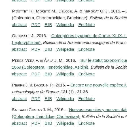
Mouttet
R.,
Moreto
M.,
Delobel
A. &
Kergoat
G. J.
, 2016. –
(Coleoptera, Chrysomelidae, Bruchinae).
Bulletin de la Socié
Orousset
J.
, 2016. –
Coléoptères hypogés de Corse. XLIX. 
Leptotyphlinae).
Bulletin de la Société entomologique de Franc
Pérez-Vera
F. &
Ávila
J. M.
, 2016. –
Sur le statut taxonomique
1869 (Coleoptera, Tenebrionidae, Asidini).
Bulletin de la Soci
Pierre
J. &
Basquin
P.
, 2016. –
Encore une nouvelle espèce j
entomologique de France
,
121
(1) : 31‑36.
Salgado Costas
J. M.
, 2016. –
Nuevas especies y nuevos dat
(Coleoptera, Leiodidae, Cholevinae).
Bulletin de la Société e