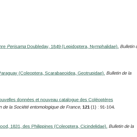
enre
Perisama
Doubleday, 1849 (Lepidoptera, Nymphalidae).
Bulletin 
araguay (Coleoptera, Scarabaeoidea, Geotrupidae).
Bulletin de la
uvelles données et nouveau catalogue des Coléoptères
in de la Société entomologique de France
,
121
(1) : 91‑104.
d, 1831, des Philippines (Coleoptera, Cicindelidae).
Bulletin de la