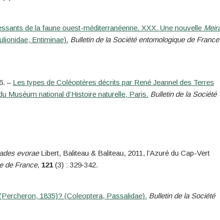
éressants de la faune ouest-méditerranéenne. XXX. Une nouvelle
Meir
ulionidae, Entiminae).
Bulletin de la Société entomologique de France
6. –
Les types de Coléoptères décrits par René Jeannel des Terres
du Muséum national d’Histoire naturelle, Paris.
Bulletin de la Société
lades evorae
Libert, Baliteau & Baliteau, 2011, l’Azuré du Cap-Vert
ue de France
,
121
(3) : 329‑342.
(Percheron, 1835)? (Coleoptera, Passalidae).
Bulletin de la Société