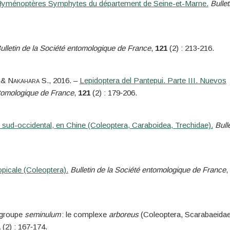
es Hyménoptères Symphytes du département de Seine-et-Marne.
Bullet
ulletin de la Société entomologique de France
,
121
(2) : 213‑216.
 &
Nakahara
S.
, 2016. –
Lepidoptera del Pantepui. Parte III. Nuevos
ntomologique de France
,
121
(2) : 179‑206.
 sud-occidental, en Chine (Coleoptera, Caraboidea, Trechidae).
Bull
opicale (Coleoptera).
Bulletin de la Société entomologique de France
,
u groupe
seminulum
: le complexe
arboreus
(Coleoptera, Scarabaeidae
1
(2) : 167‑174.