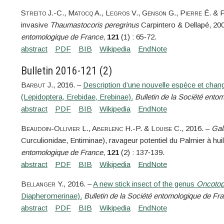
Streito
J.-C.,
Matocq
A.,
Legros
V.,
Genson
G.,
Pierre
É. &
P
invasive
Thaumastocoris peregrinus
Carpintero & Dellapé, 20
entomologique de France
,
121
(1) : 65‑72.
Bulletin 2016-121 (2)
Barbut
J.
, 2016. –
Description d’une nouvelle espèce et cha
(Lepidoptera, Erebidae, Erebinae).
Bulletin de la Société ento
Beaudoin-Ollivier
L.,
Aberlenc
H.-P. &
Louise
C.
, 2016. –
Gal
Curculionidae, Entiminae), ravageur potentiel du Palmier à huil
entomologique de France
,
121
(2) : 137‑139.
Bellanger
Y.
, 2016. –
A new stick insect of the genus
Oncoto
Diapheromerinae).
Bulletin de la Société entomologique de Fr