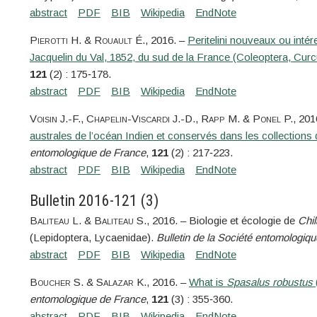
Pierotti
H. &
Rouault
É.
, 2016. –
Peritelini nouveaux ou int
Jacquelin du Val, 1852, du sud de la France (Coleoptera, Curc
121
(2) : 175‑178.
Voisin
J.-F.,
Chapelin-Viscardi
J.-D.,
Rapp
M. &
Ponel
P.
, 201
australes de l’océan Indien et conservés dans les collections 
entomologique de France
,
121
(2) : 217‑223.
Bulletin 2016-121 (3)
Baliteau
L. &
Baliteau
S.
, 2016. – Biologie et écologie de
Chi
(Lepidoptera, Lycaenidae).
Bulletin de la Société entomologiq
Boucher
S. &
Salazar
K.
, 2016. –
What is
Spasalus robustus
entomologique de France
,
121
(3) : 355‑360.