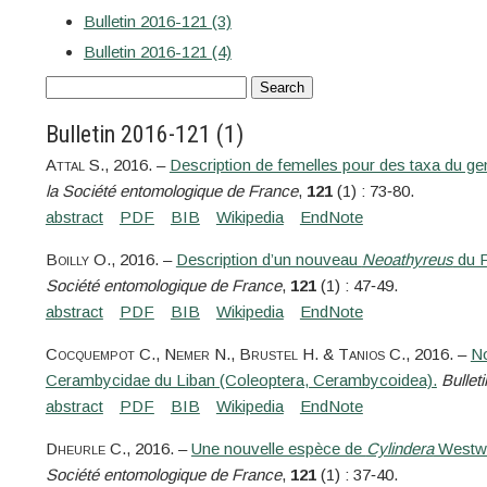
Bulletin 2016-121 (3)
Bulletin 2016-121 (4)
Bulletin 2016-121 (1)
Attal
S.
, 2016. –
Description de femelles pour des taxa du g
la Société entomologique de France
,
121
(1) : 73‑80.
Boilly
O.
, 2016. –
Description d’un nouveau
Neoathyreus
du P
Société entomologique de France
,
121
(1) : 47‑49.
Cocquempot
C.,
Nemer
N.,
Brustel
H. &
Tanios
C.
, 2016. –
No
Cerambycidae du Liban (Coleoptera, Cerambycoidea).
Bullet
Dheurle
C.
, 2016. –
Une nouvelle espèce de
Cylindera
Westwoo
Société entomologique de France
,
121
(1) : 37‑40.