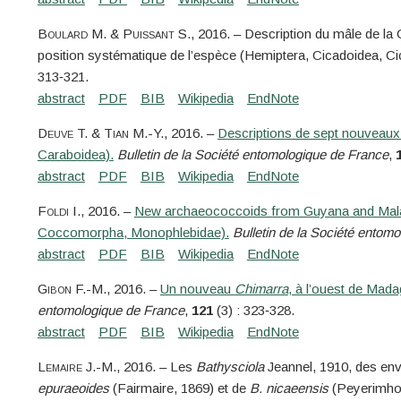
Boulard
M. &
Puissant
S.
, 2016. – Description du mâle de la
position systématique de l’espèce (Hemiptera, Cicadoidea, Ci
313‑321.
Deuve
T. &
Tian
M.-Y.
, 2016. –
Descriptions de sept nouveaux 
Caraboidea).
Bulletin de la Société entomologique de France
,
Foldi
I.
, 2016. –
New archaeococcoids from Guyana and Malaysia
Coccomorpha, Monophlebidae).
Bulletin de la Société entom
Gibon
F.-M.
, 2016. –
Un nouveau
Chimarra
, à l’ouest de Mad
entomologique de France
,
121
(3) : 323‑328.
Lemaire
J.-M.
, 2016. – Les
Bathysciola
Jeannel, 1910, des envi
epuraeoides
(Fairmaire, 1869) et de
B. nicaeensis
(Peyerimhoff