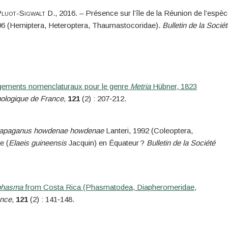
luot-Sigwalt
D.
, 2016. – Présence sur l’île de la Réunion de l’espè
06 (Hemiptera, Heteroptera, Thaumastocoridae).
Bulletin de la Sociét
ngements nomenclaturaux pour le genre
Metria
Hübner, 1823
mologique de France
,
121
(2) : 207‑212.
apaganus howdenae howdenae
Lanteri, 1992 (Coleoptera,
e (
Elaeis guineensis
Jacquin) en Équateur ?
Bulletin de la Société
phasma
from Costa Rica (Phasmatodea, Diapheromeridae,
ance
,
121
(2) : 141‑148.