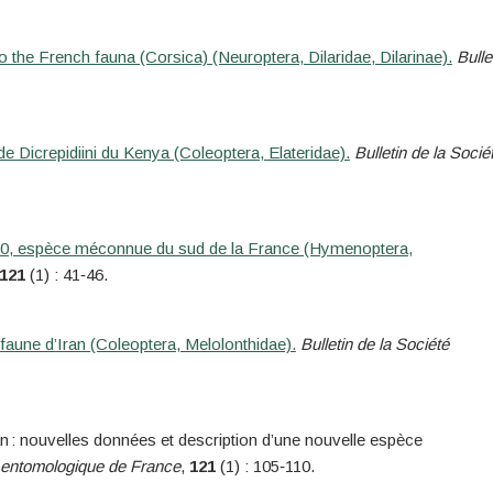
 the French fauna (Corsica) (Neuroptera, Dilaridae, Dilarinae).
Bulle
 Dicrepidiini du Kenya (Coleoptera, Elateridae).
Bulletin de la Socié
0, espèce méconnue du sud de la France (Hymenoptera,
121
(1) : 41‑46.
faune d’Iran (Coleoptera, Melolonthidae).
Bulletin de la Société
Iran : nouvelles données et description d’une nouvelle espèce
é entomologique de France
,
121
(1) : 105‑110.