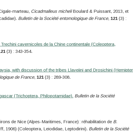
 Cigale-marteau,
Cicadmalleus micheli
Boulard & Puissant, 2013, et
cadidae).
Bulletin de la Société entomologique de France
,
121
(3) :
Trechini cavernicoles de la Chine continentale (Coleoptera,
121
(3) : 343‑354.
, with discussion of the tribes Llaveiini and Drosichini (Hemipter
ologique de France
,
121
(3) : 289‑308.
agascar (Trichoptera, Philopotamidae).
Bulletin de la Société
rons de Nice (Alpes-Maritimes, France) : réhabilitation de
B.
, 1906) (Coleoptera, Leiodidae, Leptodirini).
Bulletin de la Société