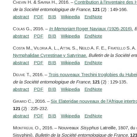
Chevin
H. &
Savina
H.
, 2016. –
Contribution à l’inventaire d
de la Société entomologique de France
,
121
(2) : 149‑166.
Colas
G.
, 2016. –
In Memoriam
Roger Naviaux (1926-2016).
B
Costa
M.,
Viloria
A. L.,
Attal
S.,
Neild
A. F. E.,
Fratello
S. A.
Nymphalidae Cyrestinae y Satyrinae.
Bulletin de la Société e
Deuve
T.
, 2016. –
Trois nouveaux Trechini troglobies du Hubei
de la Société entomologique de France
,
121
(2) : 129‑135.
Girard
C.
, 2016. –
Six Elateridae nouveaux de l’Afrique intertr
121
(2) : 225‑232.
Montreuil
O.
, 2016. – Nouveaux
Sisyphus
Latreille, 1807, d
Sisyphini).
Bulletin de la Société entomologique de France
,
12