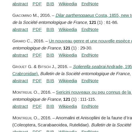
Giacomino
M.
, 2016. –
Dilar parthenopaeus
Costa, 1855, new to
de la Société entomologique de France
,
121
(1) : 81‑86.
Girard
C.
, 2016. –
Un nouveau genre et une nouvelle espèce de
entomologique de France
,
121
(1) : 29‑30.
Grouet
G. &
Bitsch
J.
, 2016. –
Solierella seabrai
Andrade, 195
Crabronidae).
Bulletin de la Société entomologique de France
,
Montreuil
O.
, 2016. –
Sericini nouveaux ou peu connus de la 
entomologique de France
,
121
(1) : 111‑115.
Montreuil
O.
, 2016. – Anomalini et Anisopliini de la faune d’
(Coleoptera, Scarabaeoidea, Rutelidae).
Bulletin de la Sociét