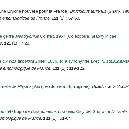
 Une Bruche nouvelle pour la France :
Bruchidius terrenus
(Sharp, 188
té entomologique de France
,
121
(1) : 87‑89.
Le genre
Mesotyphlus
Coiffait, 1957 (Coleoptera, Staphylinidae,
e
,
121
(1) : 7‑28.
 d’
Asida asperata
Solier, 1836, et la synonymie avec
A. squalida
Alla
été entomologique de France
,
121
(1) : 119‑122.
umelle de
Phylloxiphia
(Lepidoptera, Sphingidae).
Bulletin de la Sociét
os del Grupo de
Dissochaetus brunneicollis
y del Grupo de
D. ovalis
ntomologique de France
,
121
(1) : 51‑64.