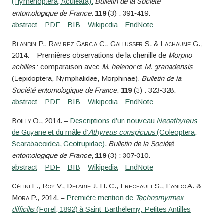
(Hymenoptera, Aculeata).
Bulletin de la Société
entomologique de France
,
119
(3) : 391‑419.
Blandin
P.,
Ramirez Garcia
C.,
Gallusser
S. &
Lachaume
G.
,
2014. – Premières observations de la chenille de
Morpho
achilles
: comparaison avec
M. helenor
et
M. granadensis
(Lepidoptera, Nymphalidae, Morphinae).
Bulletin de la
Société entomologique de France
,
119
(3) : 323‑328.
Boilly
O.
, 2014. –
Descriptions d’un nouveau
Neoathyreus
de Guyane et du mâle d’
Athyreus conspicuus
(Coleoptera,
Scarabaeoidea, Geotrupidae).
Bulletin de la Société
entomologique de France
,
119
(3) : 307‑310.
Célini
L.,
Roy
V.,
Delabie
J. H. C.,
Frechault
S.,
Pando
A. &
Mora
P.
, 2014. –
Première mention de
Technomyrmex
difficilis
(Forel, 1892) à Saint-Barthélemy, Petites Antilles