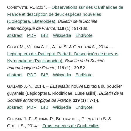
Constantin
R.
, 2014. –
Observations sur des Cantharidae de
France et description de deux espèces nouvelles
(Coleoptera, Elateroidea).
Bulletin de la Société
entomologique de France
,
119
(1) : 91‑108.
Costa
M.,
Viloria
A. L.,
Attal
S. &
Orellana
A.
, 2014. –
Lepidoptera del Pantepui. Parte II. Descripción de nuevos
Nymphalidae (Papilionoidea).
Bulletin de la Société
entomologique de France
,
119
(1) : 39‑52.
Gallard
J.-Y.
, 2014. –
Euselasia
: nouveaux taxa du bouclier
guyanais (Lepidoptera, Riodinidae, Euselasiini).
Bulletin de la
Société entomologique de France
,
119
(1) : 7‑14.
Germain
J.-F.,
Sookar
P.,
Buldawoo
I.,
Permalloo
S. &
Quilici
S.
, 2014. –
Trois espèces de Cochenilles