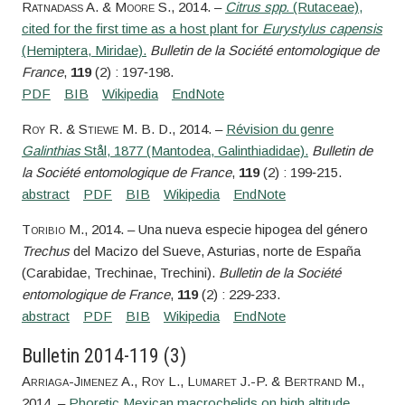
Ratnadass
A. &
Moore
S.
, 2014. –
Citrus spp.
(Rutaceae),
cited for the first time as a host plant for
Eurystylus capensis
(Hemiptera, Miridae).
Bulletin de la Société entomologique de
France
,
119
(2) : 197‑198.
Roy
R. &
Stiewe
M. B. D.
, 2014. –
Révision du genre
Galinthias
Stål, 1877 (Mantodea, Galinthiadidae).
Bulletin de
la Société entomologique de France
,
119
(2) : 199‑215.
Toribio
M.
, 2014. – Una nueva especie hipogea del género
Trechus
del Macizo del Sueve, Asturias, norte de España
(Carabidae, Trechinae, Trechini).
Bulletin de la Société
entomologique de France
,
119
(2) : 229‑233.
Bulletin 2014-119 (3)
Arriaga-Jimenez
A.,
Roy
L.,
Lumaret
J.-P. &
Bertrand
M.
,
2014. –
Phoretic Mexican macrochelids on high altitude