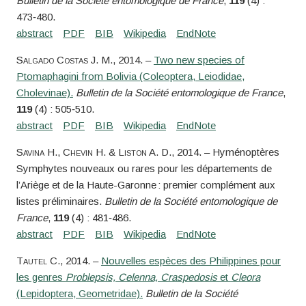
Bulletin de la Société entomologique de France
,
119
(4) :
473‑480.
Salgado Costas
J. M.
, 2014. –
Two new species of
Ptomaphagini from Bolivia (Coleoptera, Leiodidae,
Cholevinae).
Bulletin de la Société entomologique de France
,
119
(4) : 505‑510.
Savina
H.,
Chevin
H. &
Liston
A. D.
, 2014. – Hyménoptères
Symphytes nouveaux ou rares pour les départements de
l’Ariège et de la Haute-Garonne : premier complément aux
listes préliminaires.
Bulletin de la Société entomologique de
France
,
119
(4) : 481‑486.
Tautel
C.
, 2014. –
Nouvelles espèces des Philippines pour
les genres
Problepsis, Celenna, Craspedosis
et
Cleora
(Lepidoptera, Geometridae).
Bulletin de la Société