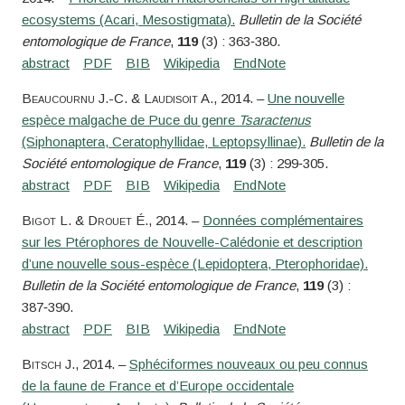
ecosystems (Acari, Mesostigmata).
Bulletin de la Société
entomologique de France
,
119
(3) : 363‑380.
Beaucournu
J.-C. &
Laudisoit
A.
, 2014. –
Une nouvelle
espèce malgache de Puce du genre
Tsaractenus
(Siphonaptera, Ceratophyllidae, Leptopsyllinae).
Bulletin de la
Société entomologique de France
,
119
(3) : 299‑305.
Bigot
L. &
Drouet
É.
, 2014. –
Données complémentaires
sur les Ptérophores de Nouvelle-Calédonie et description
d’une nouvelle sous-espèce (Lepidoptera, Pterophoridae).
Bulletin de la Société entomologique de France
,
119
(3) :
387‑390.
Bitsch
J.
, 2014. –
Sphéciformes nouveaux ou peu connus
de la faune de France et d’Europe occidentale