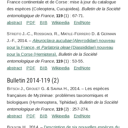
France continentale et de Corse : mise à jour du catalogue
des espèces (Coleoptera, Cucujoidea).
Bulletin de la Société
entomologique de France
,
119
(1) : 67‑71.
Streito
J.-C.,
Rossignol
R.,
Matile-Ferrero
D. &
Germain
J.-F.
, 2014. –
Aleuroclava aucubae
(Aleyrodidae) nouveau
pour la France, et
Parlatoria oleae
(Diaspididae) nouveau
pour la Corse (Hemiptera).
Bulletin de la Société
entomologique de France
,
119
(1) : 53‑55.
Bulletin 2014-119 (2)
Bitsch
J.,
Grouet
G. &
Savina
H.
, 2014. – Les espèces
françaises de Myzininae : problèmes taxonomiques et
biologiques (Hymenoptera, Tiphiidae).
Bulletin de la Société
entomologique de France
,
119
(2) : 257‑274.
Bouyon
H.
, 2014. –
Description de six nouvelles espèces du