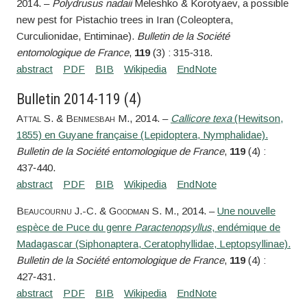
2014. –
Polydrusus nadaii
Meleshko & Korotyaev, a possible
new pest for Pistachio trees in Iran (Coleoptera,
Curculionidae, Entiminae).
Bulletin de la Société
entomologique de France
,
119
(3) : 315‑318.
Bulletin 2014-119 (4)
Attal
S. &
Benmesbah
M.
, 2014. –
Callicore texa
(Hewitson,
1855) en Guyane française (Lepidoptera, Nymphalidae).
Bulletin de la Société entomologique de France
,
119
(4) :
437‑440.
Beaucournu
J.-C. &
Goodman
S. M.
, 2014. –
Une nouvelle
espèce de Puce du genre
Paractenopsyllus
, endémique de
Madagascar (Siphonaptera, Ceratophyllidae, Leptopsyllinae).
Bulletin de la Société entomologique de France
,
119
(4) :
427‑431.