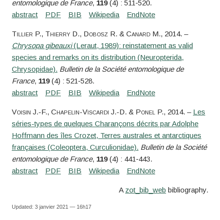
entomologique de France
,
119
(4) : 511‑520.
Tillier
P.,
Thierry
D.,
Dobosz
R. &
Canard
M.
, 2014. –
Chrysopa gibeauxi
(Leraut, 1989): reinstatement as valid
species and remarks on its distribution (Neuropterida,
Chrysopidae).
Bulletin de la Société entomologique de
France
,
119
(4) : 521‑528.
Voisin
J.-F.,
Chapelin-Viscardi
J.-D. &
Ponel
P.
, 2014. –
Les
séries-types de quelques Charançons décrits par Adolphe
Hoffmann des îles Crozet, Terres australes et antarctiques
françaises (Coleoptera, Curculionidae).
Bulletin de la Société
entomologique de France
,
119
(4) : 441‑443.
A
zot_bib_web
bibliography.
Updated: 3 janvier 2021 — 16h17