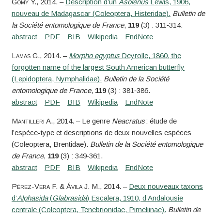
Gomy
Y.
, 2014. –
Description d’un
Asolenus
Lewis, 1906,
nouveau de Madagascar (Coleoptera, Histeridae).
Bulletin de
la Société entomologique de France
,
119
(3) : 311‑314.
Lamas
G.
, 2014. –
Morpho egyptus
Deyrolle, 1860, the
forgotten name of the largest South American butterfly
(Lepidoptera, Nymphalidae).
Bulletin de la Société
entomologique de France
,
119
(3) : 381‑386.
Mantilleri
A.
, 2014. – Le genre
Neacratus
: étude de
l’espèce-type et descriptions de deux nouvelles espèces
(Coleoptera, Brentidae).
Bulletin de la Société entomologique
de France
,
119
(3) : 349‑361.
Pérez-Vera
F. &
Ávila
J. M.
, 2014. –
Deux nouveaux taxons
d’
Alphasida
(
Glabrasida
) Escalera, 1910, d’Andalousie
centrale (Coleoptera, Tenebrionidae, Pimeliinae).
Bulletin de