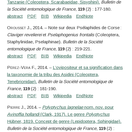
Tanzanie (Coleoptera, Scarabaeidae, Sisyphini).
Bulletin de
la Société entomologique de France
,
119
(2) : 177‑180.
Orousset
J.
, 2014. – Note sur deux Psélaphides de Corse :
Claviger revelierei
et
Pselaphogenius frontalis
(Coleoptera,
Staphylinidae, Pselaphinae).
Bulletin de la Société
entomologique de France
,
119
(2) : 219‑221.
Pérez-Vera
F.
, 2014. –
L’ovipositeur et sa signification dans
la taxonomie de la tribu des Asidini (Coleoptera,
Tenebrionidae).
Bulletin de la Société entomologique de
France
,
119
(2) : 181‑190.
Pierre
J.
, 2014. –
Polyptychus lagnelae
nom. nov. pour
Avinoffia hollandi
(Clark, 1917). Le genre
Polyptychus
Hübner, 1819. Concept de genre (Lepidoptera, Sphingidae).
Bulletin de la Société entomologique de France
,
119
(2) :