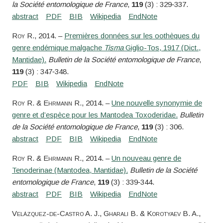
la Société entomologique de France
,
119
(3) : 329‑337.
Roy
R.
, 2014. –
Premières données sur les oothèques du
genre endémique malgache
Tisma
Giglio-Tos, 1917 (Dict.,
Mantidae).
Bulletin de la Société entomologique de France
,
119
(3) : 347‑348.
Roy
R. &
Ehrmann
R.
, 2014. –
Une nouvelle synonymie de
genre et d’espèce pour les Mantodea Toxoderidae.
Bulletin
de la Société entomologique de France
,
119
(3) : 306.
Roy
R. &
Ehrmann
R.
, 2014. –
Un nouveau genre de
Tenoderinae (Mantodea, Mantidae).
Bulletin de la Société
entomologique de France
,
119
(3) : 339‑344.
Velázquez-de-Castro
A. J.,
Gharali
B. &
Korotyaev
B. A.
,