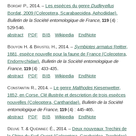
Bordat
P.
, 2014. –
Les espèces du genre
Dudleyellus
Bordat, 2009 (Coleoptera, Scarabaeoidea, Aphodiidae).
Bulletin de la Société entomologique de France
,
119
(4) :
529‑546.
Bouyon
H. &
Brustel
H.
, 2014. –
Symbiotes armatus
Reitter,
1881, espèce nouvelle pour la faune de France (Coleoptera,
Endomychidae).
Bulletin de la Société entomologique de
France
,
119
(4) : 433‑435.
Constantin
R.
, 2014. –
Le genre
Malthodes
Kiesenwetter,
1852, en Corse. Clé illustrée et description de trois espèces
nouvelles (Coleoptera, Cantharidae).
Bulletin de la Société
entomologique de France
,
119
(4) : 445‑465.
Deuve
T. &
Quéinnec
É.
, 2014. –
Deux nouveaux Trechini de
la Chine du Sud-Ouest (Coleoptera, Caraboidea, Trechidae).