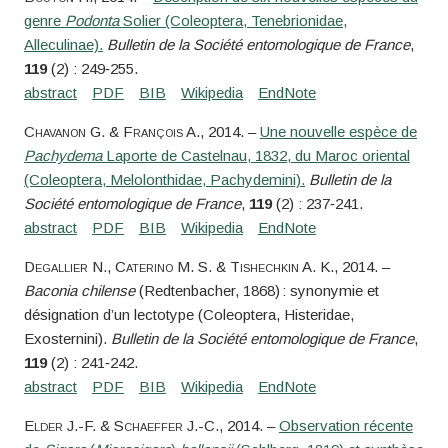
genre
Podonta
Solier (Coleoptera, Tenebrionidae,
Alleculinae).
Bulletin de la Société entomologique de France
,
119
(2) : 249‑255.
Chavanon
G. &
François
A.
, 2014. –
Une nouvelle espèce de
Pachydema
Laporte de Castelnau, 1832, du Maroc oriental
(Coleoptera, Melolonthidae, Pachydemini).
Bulletin de la
Société entomologique de France
,
119
(2) : 237‑241.
Degallier
N.,
Caterino
M. S. &
Tishechkin
A. K.
, 2014. –
Baconia chilense
(Redtenbacher, 1868) : synonymie et
désignation d’un lectotype (Coleoptera, Histeridae,
Exosternini).
Bulletin de la Société entomologique de France
,
119
(2) : 241‑242.
Elder
J.-F. &
Schaeffer
J.-C.
, 2014. –
Observation récente