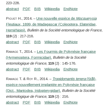
223‑228.
Piguet
H.
, 2014. –
Une nouvelle espèce de
Mocquerysia
Fleutiaux, 1899, de Madagascar (Coleoptera, Elateridae,
Hemirhipini).
Bulletin de la Société entomologique de France
,
119
(2) : 217‑218.
Ramage
T.
, 2014. –
Les Fourmis de Polynésie française
(Hymenoptera, Formicidae).
Bulletin de la Société
entomologique de France
,
119
(2) : 145‑176.
Ramage
T. &
Roy
R.
, 2014. –
Tropidomantis tenera
(Stål),
espèce nouvellement implantée en Polynésie française
(Dict., Mantodea, Iridopterygidae).
Bulletin de la Société
entomologique de France
,
119
(2) : 216.