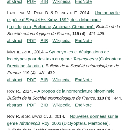
Laguerre
M.,
Romé
D. &
Deknuydt
F.
, 2014. –
Une nouvelle
espèce d’
Eriphioides
Kirby, 1892, de la Martinique
(Lepidoptera, Erebiidae, Arctiinae, Ctenuchini).
Bulletin de la
Société entomologique de France
,
119
(4) : 421‑425.
Mantilleri
A.
, 2014. –
Synonymies et désignations de
lectotypes pour des taxa du genre
Teramocerus
(Coleoptera,
Brentidae, Acratini).
Bulletin de la Société entomologique de
France
,
119
(4) : 431‑432.
Roy
R.
, 2014. –
À propos de la nomenclature binominale.
Bulletin de la Société entomologique de France
,
119
(4) : 444.
Roy
R. &
Schwarz
C. J.
, 2014. –
Nouvelles données sur le
genre
Afrothespis
Roy, 2006 (Dictyoptera, Mantodea).