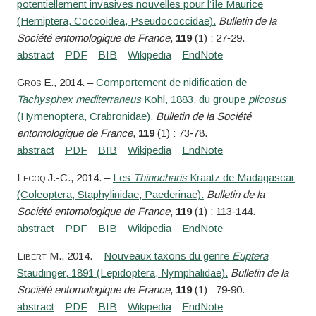
potentiellement invasives nouvelles pour l’île Maurice
(Hemiptera, Coccoidea, Pseudococcidae).
Bulletin de la
Société entomologique de France
,
119
(1) : 27‑29.
Gros
E.
, 2014. –
Comportement de nidification de
Tachysphex mediterraneus
Kohl, 1883, du groupe
plicosus
(Hymenoptera, Crabronidae).
Bulletin de la Société
entomologique de France
,
119
(1) : 73‑78.
Lecoq
J.-C.
, 2014. –
Les
Thinocharis
Kraatz de Madagascar
(Coleoptera, Staphylinidae, Paederinae).
Bulletin de la
Société entomologique de France
,
119
(1) : 113‑144.
Libert
M.
, 2014. –
Nouveaux taxons du genre
Euptera
Staudinger, 1891 (Lepidoptera, Nymphalidae).
Bulletin de la
Société entomologique de France
,
119
(1) : 79‑90.