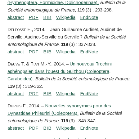
(Hymenoptera, Formicidae, Dolichoderinae).
Bulletin de la
Société entomologique de France
,
119
(3) : 293‑298.
Delfosse
E.
, 2014. – Jean-Guillaume Audinet, Audinet de
Serville, Audinet-Serville ou Serville ?
Bulletin de la Société
entomologique de France
,
119
(3) : 337‑338.
Deuve
T. &
Tian
M.-Y.
, 2014. –
Un nouveau Trechini
aphénopsien dans l’ouest du Guizhou (Coleoptera,
Caraboidea).
Bulletin de la Société entomologique de France
,
119
(3) : 319‑322.
Dupuis
F.
, 2014. –
Nouvelles synonymies pour des
Dynastidae Phileurini (Coleoptera).
Bulletin de la Société
entomologique de France
,
119
(3) : 345‑347.