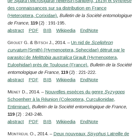
de
Sigara
(
Microsigara
)
hellensii
(Sahlberg, 1819) et synthèse
des connaissances sur sa distribution en France
(Heteroptera, Corixidae).
Bulletin de la Société entomologique
de France
,
119
(2) : 191‑195.
Grouet
G. &
Bitsch
J.
, 2014. –
Un nid de
Sceliphron
curvatum
(Smith) (Hymenoptera, Sphecidae) détruit par le
parasitoïde
Melittobia australica
Girault (Hymenoptera,
Eulophidae) près de Toulouse (France).
Bulletin de la Société
entomologique de France
,
119
(2) : 221‑222.
Menet
D.
, 2014. –
Nouvelles espèces du genre
Syzygops
Schoenherr à la Réunion (Coleoptera, Curculionidae,
Entiminae).
Bulletin de la Société entomologique de France
,
119
(2) : 243‑248.
Montreuil
O.
, 2014. –
Deux nouveaux
Sisyphus
Latreille de