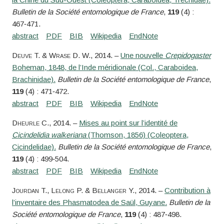
Bulletin de la Société entomologique de France
,
119
(4) :
467‑471.
Deuve
T. &
Wrase
D. W.
, 2014. –
Une nouvelle
Crepidogaster
Boheman, 1848, de l’Inde méridionale (Col., Caraboidea,
Brachinidae).
Bulletin de la Société entomologique de France
,
119
(4) : 471‑472.
Dheurle
C.
, 2014. –
Mises au point sur l’identité de
Cicindelidia walkeriana
(Thomson, 1856) (Coleoptera,
Cicindelidae).
Bulletin de la Société entomologique de France
,
119
(4) : 499‑504.
Jourdan
T.,
Lelong
P. &
Bellanger
Y.
, 2014. –
Contribution à
l’inventaire des Phasmatodea de Saül, Guyane.
Bulletin de la
Société entomologique de France
,
119
(4) : 487‑498.