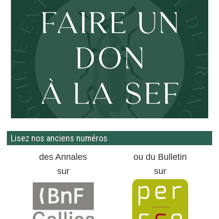
Lisez nos anciens numéros
des Annales
ou du Bulletin
sur
sur