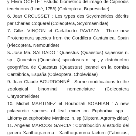
y Elvira OCETE : Estudio biométrico del imago de Capnodis
tenebrionis (Linné, 1758) (Coleoptera, Buprestidae).
6. Jean OROUSSET : Les types des Scydménides décrits
par Charles Coquerel (Coleoptera, Scydmaenidae)
7. Gilles VINÇON et Carlalberto RAVIZZA : Three new
Protenemura species from the Cordillera Cantabrica, Spain
(Plecoptera, Nemouridae)
8. José Ma. SALGADO : Quaestus (Quaestus) sajaensis n.
sp., Quaestus (Quaestus) spinulosus n. sp., y distribucíon
geográfica de Quaestus (Quaestus) jeannei en la cornisa
Cantábrica, España (Coleoptera, Cholevidae)
9. Jean-Claude BOURDONNÉ : Some modifications to the
zoological binominal nomenclature (Coleoptera
Chrysomelidae)
10. Michel MARTINEZ et Rouhollah SOBHIAN : A new
palaearctic species of leaf miner on Euphorbia spp. :
Liriomyza euphorbiae Martinez, n. sp (Diptera, Agromyzidae)
11. Angeles MARCOS-GARCIA : Contribución al estudio del
genero Xanthogramma : Xanthogramma laetum (Fabricius,