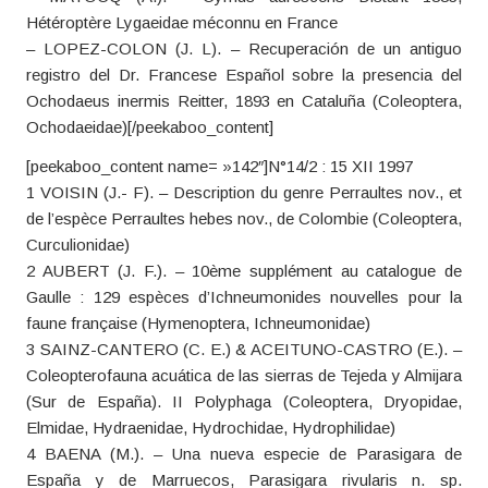
Hétéroptère Lygaeidae méconnu en France
– LOPEZ-COLON (J. L). – Recuperación de un antiguo
registro del Dr. Francese Español sobre la presencia del
Ochodaeus inermis Reitter, 1893 en Cataluña (Coleoptera,
Ochodaeidae)[/peekaboo_content]
[peekaboo_content name= »142″]N°14/2 : 15 XII 1997
1 VOISIN (J.- F). – Description du genre Perraultes nov., et
de l’espèce Perraultes hebes nov., de Colombie (Coleoptera,
Curculionidae)
2 AUBERT (J. F.). – 10ème supplément au catalogue de
Gaulle : 129 espèces d’Ichneumonides nouvelles pour la
faune française (Hymenoptera, Ichneumonidae)
3 SAINZ-CANTERO (C. E.) & ACEITUNO-CASTRO (E.). –
Coleopterofauna acuática de las sierras de Tejeda y Almijara
(Sur de España). II Polyphaga (Coleoptera, Dryopidae,
Elmidae, Hydraenidae, Hydrochidae, Hydrophilidae)
4 BAENA (M.). – Una nueva especie de Parasigara de
España y de Marruecos, Parasigara rivularis n. sp.