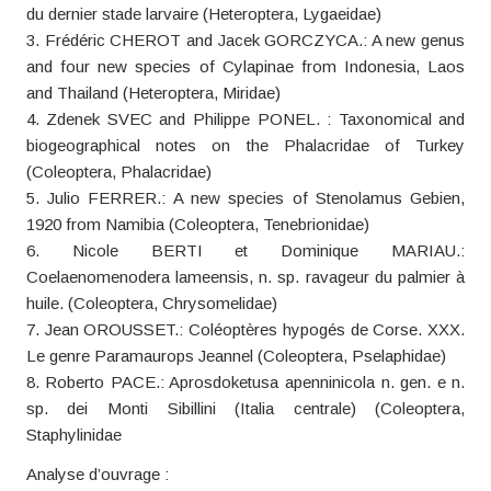
du dernier stade larvaire (Heteroptera, Lygaeidae)
3. Frédéric CHEROT and Jacek GORCZYCA.: A new genus
and four new species of Cylapinae from Indonesia, Laos
and Thailand (Heteroptera, Miridae)
4. Zdenek SVEC and Philippe PONEL. : Taxonomical and
biogeographical notes on the Phalacridae of Turkey
(Coleoptera, Phalacridae)
5. Julio FERRER.: A new species of Stenolamus Gebien,
1920 from Namibia (Coleoptera, Tenebrionidae)
6. Nicole BERTI et Dominique MARIAU.:
Coelaenomenodera lameensis, n. sp. ravageur du palmier à
huile. (Coleoptera, Chrysomelidae)
7. Jean OROUSSET.: Coléoptères hypogés de Corse. XXX.
Le genre Paramaurops Jeannel (Coleoptera, Pselaphidae)
8. Roberto PACE.: Aprosdoketusa apenninicola n. gen. e n.
sp. dei Monti Sibillini (Italia centrale) (Coleoptera,
Staphylinidae
Analyse d’ouvrage :