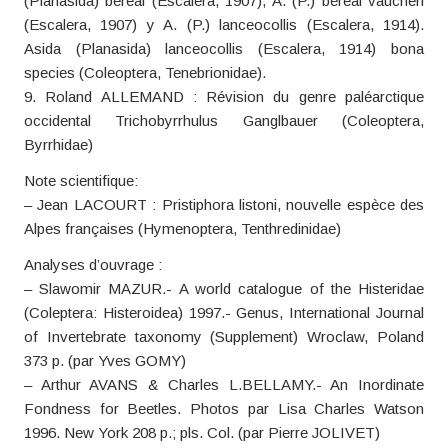
(Planasida) bereai (Escalera, 1907), A. (P.) bereai vaucheri
(Escalera, 1907) y A. (P.) lanceocollis (Escalera, 1914).
Asida (Planasida) lanceocollis (Escalera, 1914) bona
species (Coleoptera, Tenebrionidae).
9. Roland ALLEMAND : Révision du genre paléarctique
occidental Trichobyrrhulus Ganglbauer (Coleoptera,
Byrrhidae)
Note scientifique:
– Jean LACOURT : Pristiphora listoni, nouvelle espèce des
Alpes françaises (Hymenoptera, Tenthredinidae)
Analyses d’ouvrage :
– Slawomir MAZUR.- A world catalogue of the Histeridae
(Coleptera: Histeroidea) 1997.- Genus, International Journal
of Invertebrate taxonomy (Supplement) Wroclaw, Poland
373 p. (par Yves GOMY)
– Arthur AVANS & Charles L.BELLAMY.- An Inordinate
Fondness for Beetles. Photos par Lisa Charles Watson
1996. New York 208 p.; pls. Col. (par Pierre JOLIVET)