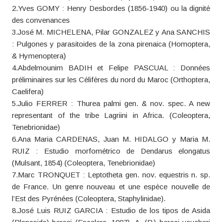
2.Yves GOMY : Henry Desbordes (1856-1940) ou la dignité
des convenances
3.José M. MICHELENA, Pilar GONZALEZ y Ana SANCHIS
: Pulgones y parasitoides de la zona pirenaica (Homoptera,
& Hymenoptera)
4.Abdelmounim BADIH et Felipe PASCUAL : Données
préliminaires sur les Célifères du nord du Maroc (Orthoptera,
Caelifera)
5.Julio FERRER : Thurea palmi gen. & nov. spec. A new
representant of the tribe Lagriini in Africa. (Coleoptera,
Tenebrionidae)
6.Ana Maria CARDENAS, Juan M. HIDALGO y Maria M.
RUIZ : Estudio morfométrico de Dendarus elongatus
(Mulsant, 1854) (Coleoptera, Tenebrionidae)
7.Marc TRONQUET : Leptotheta gen. nov. equestris n. sp.
de France. Un genre nouveau et une espèce nouvelle de
l’Est des Pyrénées (Coleoptera, Staphylinidae).
8.José Luis RUIZ GARCIA : Estudio de los tipos de Asida