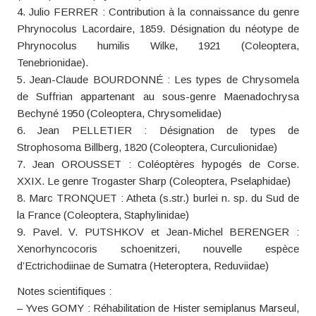
4. Julio FERRER : Contribution à la connaissance du genre
Phrynocolus Lacordaire, 1859. Désignation du néotype de
Phrynocolus humilis Wilke, 1921 (Coleoptera,
Tenebrionidae).
5. Jean-Claude BOURDONNÉ : Les types de Chrysomela
de Suffrian appartenant au sous-genre Maenadochrysa
Bechyné 1950 (Coleoptera, Chrysomelidae)
6. Jean PELLETIER : Désignation de types de
Strophosoma Billberg, 1820 (Coleoptera, Curculionidae)
7. Jean OROUSSET : Coléoptères hypogés de Corse.
XXIX. Le genre Trogaster Sharp (Coleoptera, Pselaphidae)
8. Marc TRONQUET : Atheta (s.str.) burlei n. sp. du Sud de
la France (Coleoptera, Staphylinidae)
9. Pavel. V. PUTSHKOV et Jean-Michel BERENGER :
Xenorhyncocoris schoenitzeri, nouvelle espèce
d’Ectrichodiinae de Sumatra (Heteroptera, Reduviidae)
Notes scientifiques :
– Yves GOMY : Réhabilitation de Hister semiplanus Marseul,