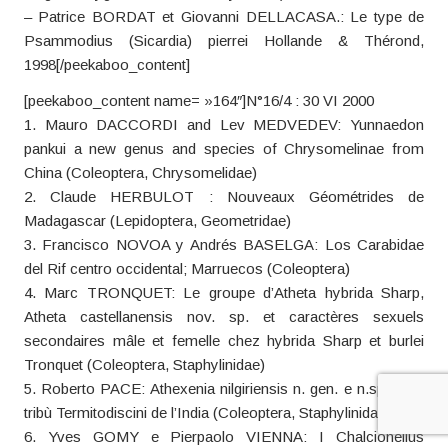
– Patrice BORDAT et Giovanni DELLACASA.: Le type de
Psammodius (Sicardia) pierrei Hollande & Thérond,
1998[/peekaboo_content]
[peekaboo_content name= »164″]N°16/4 : 30 VI 2000
1. Mauro DACCORDI and Lev MEDVEDEV: Yunnaedon
pankui a new genus and species of Chrysomelinae from
China (Coleoptera, Chrysomelidae)
2. Claude HERBULOT : Nouveaux Géométrides de
Madagascar (Lepidoptera, Geometridae)
3. Francisco NOVOA y Andrés BASELGA: Los Carabidae
del Rif centro occidental; Marruecos (Coleoptera)
4. Marc TRONQUET: Le groupe d’Atheta hybrida Sharp,
Atheta castellanensis nov. sp. et caractères sexuels
secondaires mâle et femelle chez hybrida Sharp et burlei
Tronquet (Coleoptera, Staphylinidae)
5. Roberto PACE: Athexenia nilgiriensis n. gen. e n.sp. della
tribù Termitodiscini de l’India (Coleoptera, Staphylinidae)
6. Yves GOMY e Pierpaolo VIENNA: I Chalcionellus