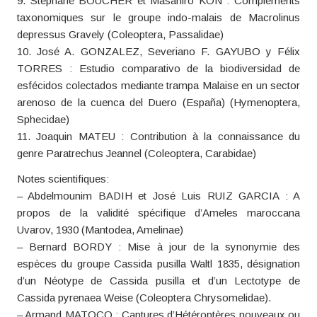
9. Stéphane BOUCHER et Masahiro KON : Compléments
taxonomiques sur le groupe indo-malais de Macrolinus
depressus Gravely (Coleoptera, Passalidae)
10. José A. GONZALEZ, Severiano F. GAYUBO y Félix
TORRES : Estudio comparativo de la biodiversidad de
esfécidos colectados mediante trampa Malaise en un sector
arenoso de la cuenca del Duero (España) (Hymenoptera,
Sphecidae)
11. Joaquin MATEU : Contribution à la connaissance du
genre Paratrechus Jeannel (Coleoptera, Carabidae)
Notes scientifiques:
– Abdelmounim BADIH et José Luis RUIZ GARCIA : A
propos de la validité spécifique d’Ameles maroccana
Uvarov, 1930 (Mantodea, Amelinae)
– Bernard BORDY : Mise à jour de la synonymie des
espèces du groupe Cassida pusilla Waltl 1835, désignation
d’un Néotype de Cassida pusilla et d’un Lectotype de
Cassida pyrenaea Weise (Coleoptera Chrysomelidae).
– Armand MATOCQ : Captures d’Hétéroptères nouveaux ou