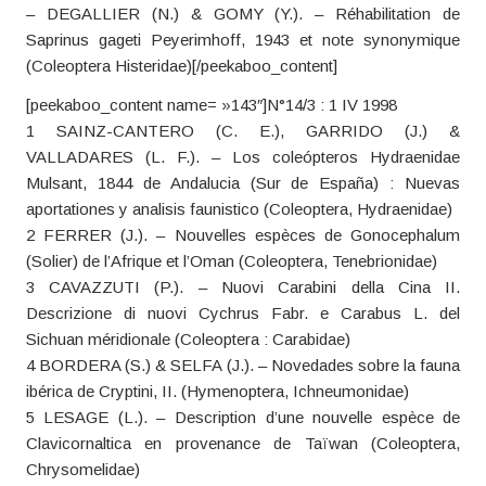
– DEGALLIER (N.) & GOMY (Y.). – Réhabilitation de
Saprinus gageti Peyerimhoff, 1943 et note synonymique
(Coleoptera Histeridae)[/peekaboo_content]
[peekaboo_content name= »143″]N°14/3 : 1 IV 1998
1 SAINZ-CANTERO (C. E.), GARRIDO (J.) &
VALLADARES (L. F.). – Los coleópteros Hydraenidae
Mulsant, 1844 de Andalucia (Sur de España) : Nuevas
aportationes y analisis faunistico (Coleoptera, Hydraenidae)
2 FERRER (J.). – Nouvelles espèces de Gonocephalum
(Solier) de l’Afrique et l’Oman (Coleoptera, Tenebrionidae)
3 CAVAZZUTI (P.). – Nuovi Carabini della Cina II.
Descrizione di nuovi Cychrus Fabr. e Carabus L. del
Sichuan méridionale (Coleoptera : Carabidae)
4 BORDERA (S.) & SELFA (J.). – Novedades sobre la fauna
ibérica de Cryptini, II. (Hymenoptera, Ichneumonidae)
5 LESAGE (L.). – Description d’une nouvelle espèce de
Clavicornaltica en provenance de Taïwan (Coleoptera,
Chrysomelidae)