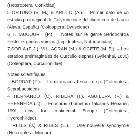
(Heteroptera, Corixidae)
5 ORTUÑO (V. M.) & ARILLO (A.). – Primer dato de un
estadio preimaginal de Colymbetinae del oligoceno de Izarra
(Alava, España) (Coleoptera, Dytiscidae)
6 THIAUCOURT (P.). – Notes sur le genre Sericochroa
Felder et genres voisins (Lepidoptera, Notodontidae)
7 SORIA (F. J.), VILLAGRAN (M.) & OCETE (M. E.). – Los
estados preimaginales de Curculio elephas (Gyllenhal, 1836)
(Coleoptera, Curculionidae)
Notes scientifiques
– BORDAT (P.). – Lorditomaeus ferreri n. sp. (Coleoptera,
Scarabaeoidea)
– HERNANDO (C), RIBERA (I.), AGUILERA (P.) &
FRESNEDA (J.). – Enochrus (Lumetus) falcarius Hebauer,
1991, new for continental Europe (Coleoptera,
Hydrophilidae).
– RIBES (J.) & RIBES (E.). – Une nouvelle synonymie
(Heteroptera, Miridae)