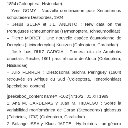
1854 (Coleoptera, Histeridae)
– Yves GOMY : Nouvelle combinaison pour Xenosternus
schoutedeni Desbordes, 1924
– Jesús SELFA et J.L. ANENTO : New data on the
Portuguses Ichneumoninae (Hymenoptera, Ichneumodidae)
– Pierre MORET : Une nouvelle espèce équatorienne de
Dercylus (Licinodercylus) Kuntzen (Coleoptera, Carabidae)
– José Luis RUIZ GARCIA : Primera cita de Amphotis
orientalis Reiche, 1861 para el norte de Africa (Coleoptera,
Nitidulidae)
– Julio FERRER : Diestosoma pulchra Peringuey (1904)
retrouvée en Afrique du Sud (Coleoptera, Tenebrionidae)
[/peekaboo_content]
[peekaboo_content name= »162″]N°16/2 : 31 XII 1999
1. Ana M. CARDENAS y Juan M. HIDALGO : Sobre la
variabilidad morfométrica de Corax (Stenocorax) globosus
(Fabricius, 1792) (Coleoptera, Carabidae)
2. Solange ISSA y Klaus JAFFE : Hydrolutos : un género