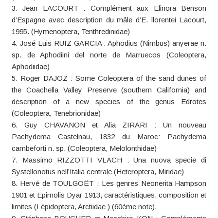
3. Jean LACOURT : Complément aux Elinora Benson
d’Espagne avec description du mâle d’E. llorentei Lacourt,
1995. (Hymenoptera, Tenthredinidae)
4. José Luis RUIZ GARCIA : Aphodius (Nimbus) anyerae n.
sp. de Aphodiini del norte de Marruecos (Coleoptera,
Aphodiidae)
5. Roger DAJOZ : Some Coleoptera of the sand dunes of
the Coachella Valley Preserve (southern California) and
description of a new species of the genus Edrotes
(Coleoptera, Tenebrionidae)
6. Guy CHAVANON et Alia ZIRARI : Un nouveau
Pachydema Castelnau, 1832 du Maroc: Pachydema
cambeforti n. sp. (Coleoptera, Melolonthidae)
7. Massimo RIZZOTTI VLACH : Una nuova specie di
Systellonotus nell’Italia centrale (Heteroptera, Miridae)
8. Hervé de TOULGOËT : Les genres Neonerita Hampson
1901 et Epimolis Dyar 1913, caractéristiques, composition et
limites (Lépidoptera, Arctiidae ) (60ème note).