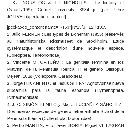
– K.J. NORSTOG & T.J. NICHOLLS.- The biology of
Cycads.1997. Cornell University, 3634 p. (par Pierre
JOLIVET)[/peekaboo_content]
[peekaboo_content name= »153″]N°15/3 : 12 I 1999
1. Julio FERRER : Les types de Boheman (1858) préservés
au Naturhistoriska Riksmuseet de Stockholm. Etude
systématique et description d’une nouvelle espèce.
(Coleoptera, Tenebrionidae).
2. Vincente M. ORTUÑO : La genitalia feminina en los
Platynini de la Peninsula Ibérica. II el género Olistopus
Dejean, 1828 (Coleoptera, Caraboidea)
3. Jorge Luis ANENTO et Jesús SELFA : Agriotypinae nueva
subfamilia para la fauna española (Hymenoptera,
Ichneumonidae)
4. J. C. SIMÓN BENITO y Ma. J. LUCIAÑEZ SÁNCHEZ :
Dos nuevas especies del género Tetracanthella Schött de la
Península Ibérica (Collembola, Isotomidae)
5. Pedro MARTIN, Fco. Javier SORIA, Miguel VILLAGRAN