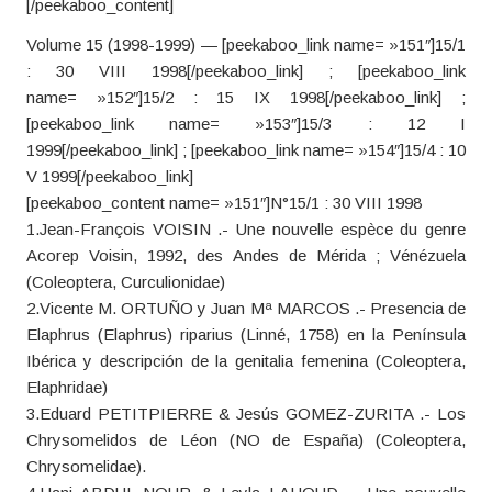
[/peekaboo_content]
Volume 15 (1998-1999) — [peekaboo_link name= »151″]15/1
: 30 VIII 1998[/peekaboo_link] ; [peekaboo_link
name= »152″]15/2 : 15 IX 1998[/peekaboo_link] ;
[peekaboo_link name= »153″]15/3 : 12 I
1999[/peekaboo_link] ; [peekaboo_link name= »154″]15/4 : 10
V 1999[/peekaboo_link]
[peekaboo_content name= »151″]N°15/1 : 30 VIII 1998
1.Jean-François VOISIN .- Une nouvelle espèce du genre
Acorep Voisin, 1992, des Andes de Mérida ; Vénézuela
(Coleoptera, Curculionidae)
2.Vicente M. ORTUÑO y Juan Mª MARCOS .- Presencia de
Elaphrus (Elaphrus) riparius (Linné, 1758) en la Península
Ibérica y descripción de la genitalia femenina (Coleoptera,
Elaphridae)
3.Eduard PETITPIERRE & Jesús GOMEZ-ZURITA .- Los
Chrysomelidos de Léon (NO de España) (Coleoptera,
Chrysomelidae).