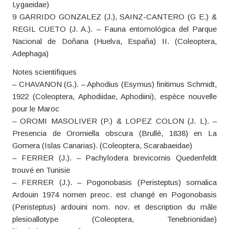
Lygaeidae)
9 GARRIDO GONZALEZ (J.), SAINZ-CANTERO (G E.) &
REGIL CUETO (J. A.). – Fauna entomológica del Parque
Nacional de Doñana (Huelva, España) II. (Coleoptera,
Adephaga)
Notes scientifiques
– CHAVANON (G.). – Aphodius (Esymus) finitimus Schmidt,
1922 (Coleoptera, Aphodiidae, Aphodiini), espèce nouvelle
pour le Maroc
– OROMI MASOLIVER (P.) & LOPEZ COLON (J. L). –
Presencia de Oromiella obscura (Brullé, 1838) en La
Gomera (Islas Canarias). (Coleoptera, Scarabaeidae)
– FERRER (J.). – Pachylodera brevicornis Quedenfeldt
trouvé en Tunisie
– FERRER (J.). – Pogonobasis (Peristeptus) somalica
Ardouin 1974 nomen preoc. est changé en Pogonobasis
(Peristeptus) ardouini nom. nov. et description du mâle
plesioallotype (Coleoptera, Tenebrionidae)