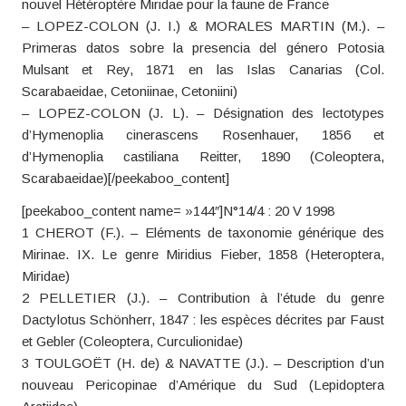
nouvel Hétéroptère Miridae pour la faune de France
– LOPEZ-COLON (J. I.) & MORALES MARTIN (M.). –
Primeras datos sobre la presencia del género Potosia
Mulsant et Rey, 1871 en las Islas Canarias (Col.
Scarabaeidae, Cetoniinae, Cetoniini)
– LOPEZ-COLON (J. L). – Désignation des lectotypes
d’Hymenoplia cinerascens Rosenhauer, 1856 et
d’Hymenoplia castiliana Reitter, 1890 (Coleoptera,
Scarabaeidae)[/peekaboo_content]
[peekaboo_content name= »144″]N°14/4 : 20 V 1998
1 CHEROT (F.). – Eléments de taxonomie générique des
Mirinae. IX. Le genre Miridius Fieber, 1858 (Heteroptera,
Miridae)
2 PELLETIER (J.). – Contribution à l’étude du genre
Dactylotus Schönherr, 1847 : les espèces décrites par Faust
et Gebler (Coleoptera, Curculionidae)
3 TOULGOËT (H. de) & NAVATTE (J.). – Description d’un
nouveau Pericopinae d’Amérique du Sud (Lepidoptera