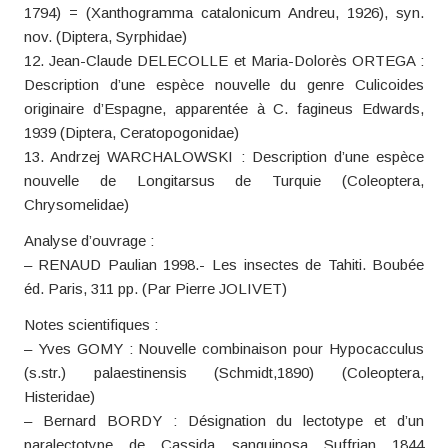
1794) = (Xanthogramma catalonicum Andreu, 1926), syn.
nov. (Diptera, Syrphidae)
12. Jean-Claude DELECOLLE et Maria-Dolorès ORTEGA :
Description d’une espèce nouvelle du genre Culicoides
originaire d’Espagne, apparentée à C. fagineus Edwards,
1939 (Diptera, Ceratopogonidae)
13. Andrzej WARCHALOWSKI : Description d’une espèce
nouvelle de Longitarsus de Turquie (Coleoptera,
Chrysomelidae)
Analyse d’ouvrage :
– RENAUD Paulian 1998.- Les insectes de Tahiti. Boubée
éd. Paris, 311 pp. (Par Pierre JOLIVET)
Notes scientifiques :
– Yves GOMY : Nouvelle combinaison pour Hypocacculus
(s.str.) palaestinensis (Schmidt,1890) (Coleoptera,
Histeridae)
– Bernard BORDY : Désignation du lectotype et d’un
paralectotype de Cassida sanguinosa Suffrian 1844