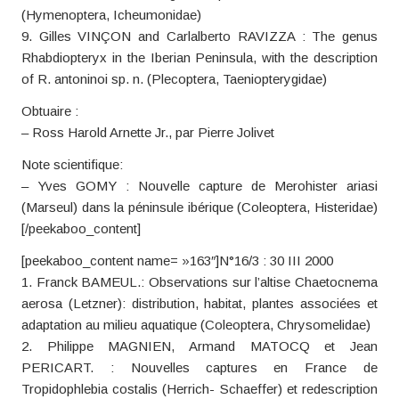
(Hymenoptera, Icheumonidae)
9. Gilles VINÇON and Carlalberto RAVIZZA : The genus
Rhabdiopteryx in the Iberian Peninsula, with the description
of R. antoninoi sp. n. (Plecoptera, Taeniopterygidae)
Obtuaire :
– Ross Harold Arnette Jr., par Pierre Jolivet
Note scientifique:
– Yves GOMY : Nouvelle capture de Merohister ariasi
(Marseul) dans la péninsule ibérique (Coleoptera, Histeridae)
[/peekaboo_content]
[peekaboo_content name= »163″]N°16/3 : 30 III 2000
1. Franck BAMEUL.: Observations sur l’altise Chaetocnema
aerosa (Letzner): distribution, habitat, plantes associées et
adaptation au milieu aquatique (Coleoptera, Chrysomelidae)
2. Philippe MAGNIEN, Armand MATOCQ et Jean
PERICART. : Nouvelles captures en France de
Tropidophlebia costalis (Herrich- Schaeffer) et redescription