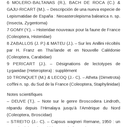
6 MOLERO-BALTANAS (R.), BACH DE ROCA (C.) &
GAJU-RICART (M.). – Descripción de una nueva especie de
Lepismatidae de España : Neoasterolepisma balearica n. sp.
(Insecta, Zygentoma)
7 GOMY (Y.). – Histeridae nouveaux pour la faune de France
(Coleoptera, Histeridae)
8 ZABALLOS (J. P.) & MATEU (J.). – Sur les Anillini récoltés
par H. Franz en Thaïlande et en Nouvelle Calédonie
(Coleoptera, Carabidae)
9 PERICART (J.). – Désignations de lectotypes de
Lygaeidae (Heteroptera) : supplément
10 TRONQUET (M.) & LECOQ (J.- C). – Atheta (Dimetrota)
coffini n. sp. du Sud de la France (Coleoptera, Staphylinidae)
Notes scientifiques
– DEUVE (T.). – Note sur le genre Broscodera Lindroth,
répandu depuis l’Himalaya jusqu’à l’Amérique du Nord
(Coleoptera, Broscidae)
– STREITO (J.- C). – Capsus wagneri Remane, 1950 : un