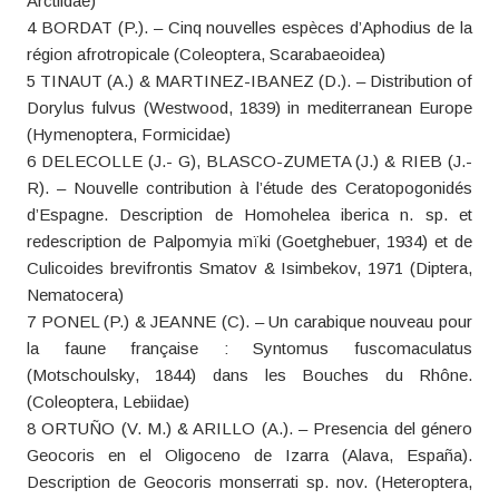
Arctiidae)
4 BORDAT (P.). – Cinq nouvelles espèces d’Aphodius de la
région afrotropicale (Coleoptera, Scarabaeoidea)
5 TINAUT (A.) & MARTINEZ-IBANEZ (D.). – Distribution of
Dorylus fulvus (Westwood, 1839) in mediterranean Europe
(Hymenoptera, Formicidae)
6 DELECOLLE (J.- G), BLASCO-ZUMETA (J.) & RIEB (J.-
R). – Nouvelle contribution à l’étude des Ceratopogonidés
d’Espagne. Description de Homohelea iberica n. sp. et
redescription de Palpomyia mïki (Goetghebuer, 1934) et de
Culicoides brevifrontis Smatov & Isimbekov, 1971 (Diptera,
Nematocera)
7 PONEL (P.) & JEANNE (C). – Un carabique nouveau pour
la faune française : Syntomus fuscomaculatus
(Motschoulsky, 1844) dans les Bouches du Rhône.
(Coleoptera, Lebiidae)
8 ORTUÑO (V. M.) & ARILLO (A.). – Presencia del género
Geocoris en el Oligoceno de Izarra (Alava, España).
Description de Geocoris monserrati sp. nov. (Heteroptera,