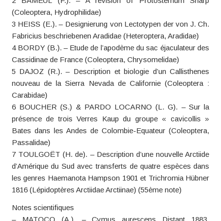
2 BAMEUL (F.). – A revision of Protosternum Sharp
(Coleoptera, Hydrophilidae)
3 HEISS (E.). – Designierung von Lectotypen der von J. Ch.
Fabricius beschriebenen Aradidae (Heteroptera, Aradidae)
4 BORDY (B.). – Etude de l’apodème du sac éjaculateur des
Cassidinae de France (Coleoptera, Chrysomelidae)
5 DAJOZ (R.). – Description et biologie d’un Callisthenes
nouveau de la Sierra Nevada de Californie (Coleoptera :
Carabidae)
6 BOUCHER (S.) & PARDO LOCARNO (L. G). – Sur la
présence de trois Verres Kaup du groupe « cavicollis »
Bates dans les Andes de Colombie-Equateur (Coleoptera,
Passalidae)
7 TOULGOËT (H. de). – Description d’une nouvelle Arctiide
d’Amérique du Sud avec transferts de quatre espèces dans
les genres Haemanota Hampson 1901 et Trichromia Hübner
1816 (Lépidoptères Arctiidae Arctiinae) (55ème note)
Notes scientifiques
– MATOCQ (A.). – Cymus aurescens Distant 1883,