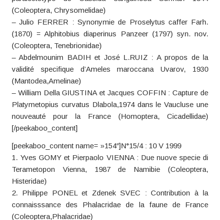
(Coleoptera, Chrysomelidae)
– Julio FERRER : Synonymie de Proselytus caffer Farh.
(1870) = Alphitobius diaperinus Panzeer (1797) syn. nov.
(Coleoptera, Tenebrionidae)
– Abdelmounim BADIH et José L.RUIZ : A propos de la
validité specifique d’Ameles maroccana Uvarov, 1930
(Mantodea,Amelinae)
– William Della GIUSTINA et Jacques COFFIN : Capture de
Platymetopius curvatus Dlabola,1974 dans le Vaucluse une
nouveauté pour la France (Homoptera, Cicadellidae)
[/peekaboo_content]
[peekaboo_content name= »154″]N°15/4 : 10 V 1999
1. Yves GOMY et Pierpaolo VIENNA : Due nuove specie di
Terametopon Vienna, 1987 de Namibie (Coleoptera,
Histeridae)
2. Philippe PONEL et Zdenek SVEC : Contribution à la
connaisssance des Phalacridae de la faune de France
(Coleoptera,Phalacridae)