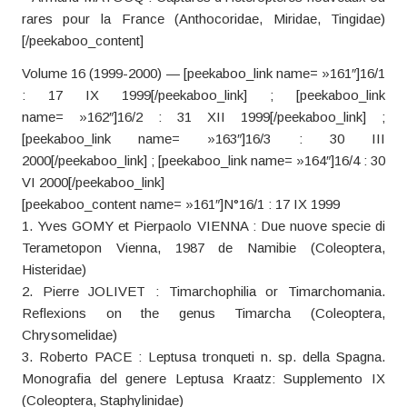
rares pour la France (Anthocoridae, Miridae, Tingidae)
[/peekaboo_content]
Volume 16 (1999-2000) — [peekaboo_link name= »161″]16/1
: 17 IX 1999[/peekaboo_link] ; [peekaboo_link
name= »162″]16/2 : 31 XII 1999[/peekaboo_link] ;
[peekaboo_link name= »163″]16/3 : 30 III
2000[/peekaboo_link] ; [peekaboo_link name= »164″]16/4 : 30
VI 2000[/peekaboo_link]
[peekaboo_content name= »161″]N°16/1 : 17 IX 1999
1. Yves GOMY et Pierpaolo VIENNA : Due nuove specie di
Terametopon Vienna, 1987 de Namibie (Coleoptera,
Histeridae)
2. Pierre JOLIVET : Timarchophilia or Timarchomania.
Reflexions on the genus Timarcha (Coleoptera,
Chrysomelidae)
3. Roberto PACE : Leptusa tronqueti n. sp. della Spagna.
Monografia del genere Leptusa Kraatz: Supplemento IX
(Coleoptera, Staphylinidae)