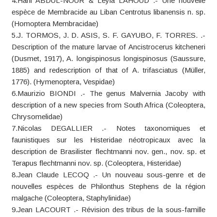
4.Hani ABDUL-NOUR & Leyla LAHOUD .- Une nouvelle
espèce de Membracide au Liban Centrotus libanensis n. sp.
(Homoptera Membracidae)
5.J. TORMOS, J. D. ASIS, S. F. GAYUBO, F. TORRES. .-
Description of the mature larvae of Ancistrocerus kitcheneri
(Dusmet, 1917), A. longispinosus longispinosus (Saussure,
1885) and redescription of that of A. trifasciatus (Müller,
1776). (Hymenoptera, Vespidae)
6.Maurizio BIONDI .- The genus Malvernia Jacoby with
description of a new species from South Africa (Coleoptera,
Chrysomelidae)
7.Nicolas DEGALLIER .- Notes taxonomiques et
faunistiques sur les Histeridae néotropicaux avec la
description de Brasilister flechtmanni nov. gen., nov. sp. et
Terapus flechtmanni nov. sp. (Coleoptera, Histeridae)
8.Jean Claude LECOQ .- Un nouveau sous-genre et de
nouvelles espèces de Philonthus Stephens de la région
malgache (Coleoptera, Staphylinidae)
9.Jean LACOURT .- Révision des tribus de la sous-famille