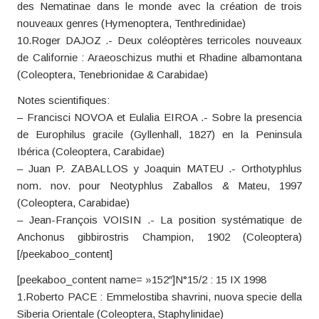
des Nematinae dans le monde avec la création de trois
nouveaux genres (Hymenoptera, Tenthredinidae)
10.Roger DAJOZ .- Deux coléoptères terricoles nouveaux
de Californie : Araeoschizus muthi et Rhadine albamontana
(Coleoptera, Tenebrionidae & Carabidae)
Notes scientifiques:
– Francisci NOVOA et Eulalia EIROA .- Sobre la presencia
de Europhilus gracile (Gyllenhall, 1827) en la Peninsula
Ibérica (Coleoptera, Carabidae)
– Juan P. ZABALLOS y Joaquin MATEU .- Orthotyphlus
nom. nov. pour Neotyphlus Zaballos & Mateu, 1997
(Coleoptera, Carabidae)
– Jean-François VOISIN .- La position systématique de
Anchonus gibbirostris Champion, 1902 (Coleoptera)
[/peekaboo_content]
[peekaboo_content name= »152″]N°15/2 : 15 IX 1998
1.Roberto PACE : Emmelostiba shavrini, nuova specie della
Siberia Orientale (Coleoptera, Staphylinidae)