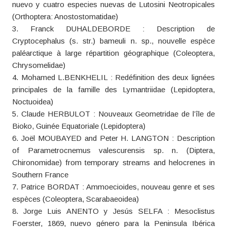
nuevo y cuatro especies nuevas de Lutosini Neotropicales
(Orthoptera: Anostostomatidae)
3. Franck DUHALDEBORDE : Description de
Cryptocephalus (s. str.) bameuli n. sp., nouvelle espèce
paléarctique à large répartition géographique (Coleoptera,
Chrysomelidae)
4. Mohamed L.BENKHELIL : Redéfinition des deux lignées
principales de la famille des Lymantriidae (Lepidoptera,
Noctuoidea)
5. Claude HERBULOT : Nouveaux Geometridae de l’île de
Bioko, Guinée Equatoriale (Lepidoptera)
6. Joël MOUBAYED and Peter H. LANGTON : Description
of Parametrocnemus valescurensis sp. n. (Diptera,
Chironomidae) from temporary streams and helocrenes in
Southern France
7. Patrice BORDAT : Ammoecioides, nouveau genre et ses
espèces (Coleoptera, Scarabaeoidea)
8. Jorge Luis ANENTO y Jesús SELFA : Mesoclistus
Foerster, 1869, nuevo género para la Peninsula Ibérica