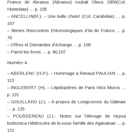
France de Abraeus (Abraeus) roubali Olexa 1958(Col.
Histeridae) … p. 105
– ANCELLIN(R.). – Une belle chute! (Col. Carabidae) … p.
107
– 9èmes Rencontres Entomologiques d’Ile de France … p.
70
– Offres et Demandes d’échange … p. 109
– Parmi les livres … p. 80,107
Numéro 4
– ABERLENC (H.P.). – Hommage à Renaud PAULIAN … p.
113
– lNGLEBERT (H). – Lépidoptères de Paris Intra Muros …
p. 115
– GOUILLARD (J.). – A propos de Longicornes du Gâtinais
… p. 125
– POUSSEREAU (J.).- Notes sur l’élevage de Hypsa
borbonica Hétérocère de la sous-famille des Aganainae … p.
131