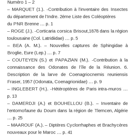
Numéro 1 – 2
– MARQUET (1.). -Contribution à l’inventaire des Insectes
du département de l’Indre. 2ème Liste des Coléoptères
du PNR Brenne … p. 1
– ROGE (J.). -Corticaria corsica Brisout,1878 dans la région
toulousaine (Col. Latridiidae) … p. 5
– BEA (A. M.). – Nouvelles captures de Sphingidae à
Broglie, Eure (Lep.) … p. 7
– COUTEYEN (S.) et PAPAZlAN (M.). -Contribution à la
connaissance des Odonates de l’île de la Réunion. 6.
Description de la larve de Coenagriocnemis reuniensis
Fraser, 1957 (Odonata, Coenagrionidae) … p. 9
– INGLEBERT (H.). -Hétéroptères de Paris intra-muros …
p. 13
– DAMERDJI (A.) et BOUHELLOU (B.). – Inventaire de
l’entomofaune du Doum dans la région de Tlemcen, Algérie
… p. 25
– MAAROUF (A.). – Diptères Cyclorrhaphes et Brachycères
nouveaux pour le Maroc … p. 41