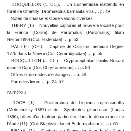
– BOCQUILLON (1. CL.). – Un Eucnemidae inattendu en
forêt de Chantilly: Dromaeolus barnabita Villa … p. 49
– Notes de chasse et Observations diverses
– THERY (T.) – Nouvelles captures et nouvelle localité pour
la France (Corse) de Paromalus (Paromalus) filum
Reitter,1884 (Col. Histeridae) … p. 53
– PAILLET (CH.). – Capture de Callidium aeneum Degeer
1775 dans la Nièvre (Col. Cerambycidae) … p. 55
– BOCQUILLON (J. CL.) – Cryptocephalus tibialis Brisout
dans le Gard (Col. Chrysomelidae) … p. 56
– Offres et demades d’échanges … p. 48
– Parmi les livres … p. 24, 57
Numéro 3
– ROGE (J.). – Prolifération de Lispinus impressicollis
(Motschulsky 1887) et de : Symbiotes gibberosus (Lucas
1896), hôtes d’un biotope particulier, dans le département de
l’Aude (11). (Col. Staphylinidae et Endomychidae) … p. 65
– BEA (A. M.). – Captures de Sphingidae dans le Var (Lep.)