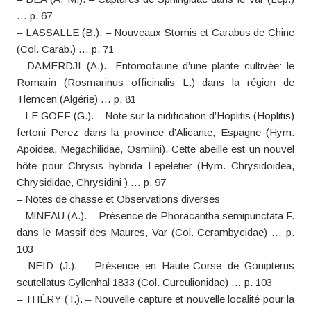
… p. 67
– LASSALLE (B.). – Nouveaux Stomis et Carabus de Chine
(Col. Carab.) … p. 71
– DAMERDJI (A.).- Entomofaune d’une plante cultivée: le
Romarin (Rosmarinus officinalis L.) dans la région de
Tlemcen (Algérie) … p. 81
– LE GOFF (G.). – Note sur la nidification d’Hoplitis (Hoplitis)
fertoni Perez dans la province d’Alicante, Espagne (Hym.
Apoidea, Megachilidae, Osmiini). Cette abeille est un nouvel
hôte pour Chrysis hybrida Lepeletier (Hym. Chrysidoidea,
Chrysididae, Chrysidini ) … p. 97
– Notes de chasse et Observations diverses
– MlNEAU (A.). – Présence de Phoracantha semipunctata F.
dans le Massif des Maures, Var (Col. Cerambycidae) … p.
103
– NEID (J.). – Présence en Haute-Corse de Gonipterus
scutellatus Gyllenhal 1833 (Col. Curculionidae) … p. 103
– THÉRY (T.). – Nouvelle capture et nouvelle localité pour la