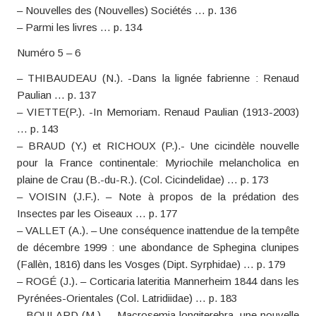
– Nouvelles des (Nouvelles) Sociétés … p. 136
– Parmi les livres … p. 134
Numéro 5 – 6
– THIBAUDEAU (N.). -Dans la lignée fabrienne : Renaud
Paulian … p. 137
– VIETTE(P.). -In Memoriam. Renaud Paulian (1913-2003)
… p. 143
– BRAUD (Y.) et RICHOUX (P.).- Une cicindèle nouvelle
pour la France continentale: Myriochile melancholica en
plaine de Crau (B.-du-R.). (Col. Cicindelidae) … p. 173
– VOISIN (J.F.). – Note à propos de la prédation des
Insectes par les Oiseaux … p. 177
– VALLET (A.). – Une conséquence inattendue de la tempête
de décembre 1999 : une abondance de Sphegina clunipes
(Fallèn, 1816) dans les Vosges (Dipt. Syrphidae) … p. 179
– ROGÉ (J.). – Corticaria lateritia Mannerheim 1844 dans les
Pyrénées-Orientales (Col. Latridiidae) … p. 183
– BOULARD (M.). – Macrosemia longiterebra, une nouvelle