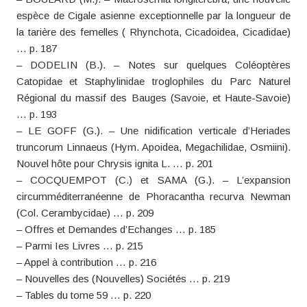
espèce de Cigale asienne exceptionnelle par la longueur de
la tarière des femelles ( Rhynchota, Cicadoidea, Cicadidae)
… p. 187
– DODELIN (B.). – Notes sur quelques Coléoptères
Catopidae et Staphylinidae troglophiles du Parc Naturel
Régional du massif des Bauges (Savoie, et Haute-Savoie)
… p. 193
– LE GOFF (G.). – Une nidification verticale d’Heriades
truncorum Linnaeus (Hym. Apoidea, Megachilidae, Osmiini).
Nouvel hôte pour Chrysis ignita L. … p. 201
– COCQUEMPOT (C.) et SAMA (G.). – L’expansion
circumméditerranéenne de Phoracantha recurva Newman
(Col. Cerambycidae) … p. 209
– Offres et Demandes d’Echanges … p. 185
– Parmi Ies Livres … p. 215
– Appel à contribution … p. 216
– Nouvelles des (Nouvelles) Sociétés … p. 219
– Tables du tome 59 … p. 220