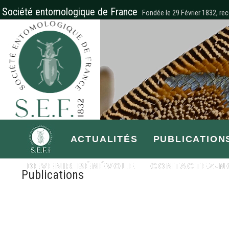
Société entomologique de France
Fondée le 29 Février 1832, rec
ACTUALITÉS
PUBLICATION
DEVENIR BÉNÉVOLE
CONTACTEZ-N
Publications