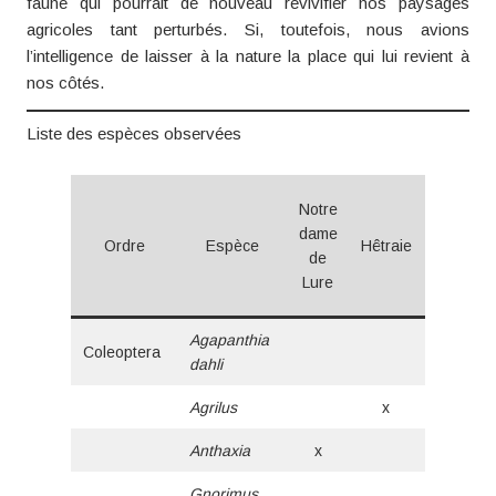
faune qui pourrait de nouveau revivifier nos paysages
agricoles tant perturbés. Si, toutefois, nous avions
l’intelligence de laisser à la nature la place qui lui revient à
nos côtés.
Liste des espèces observées
Notre
dame
Ordre
Espèce
Hêtraie
Pierriers
de
Lure
Agapanthia
Coleoptera
x
dahli
Agrilus
x
Anthaxia
x
Gnorimus