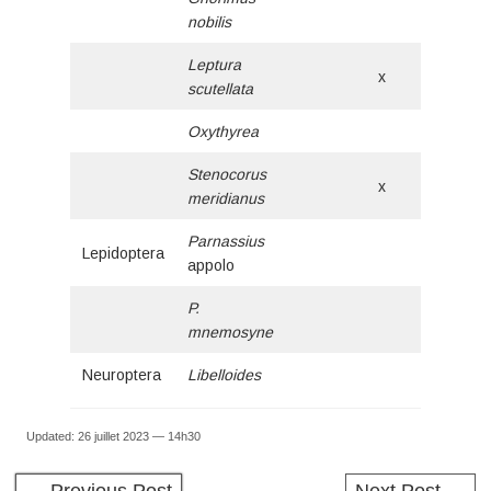
nobilis
Leptura
x
scutellata
Oxythyrea
x
Stenocorus
x
meridianus
Parnassius
Lepidoptera
appolo
P.
mnemosyne
Neuroptera
Libelloides
Updated: 26 juillet 2023 — 14h30
← Previous Post
Next Post →