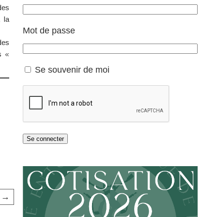
des
 la
Mot de passe
des
s «
Se souvenir de moi
Se connecter
t →