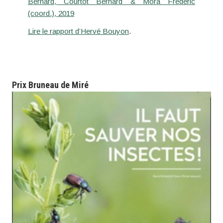
Bernard, Courtot Bernard & Mora Frédéric
(coord.), 2019
Lire le rapport d’Hervé Bouyon
.
Prix Bruneau de Miré