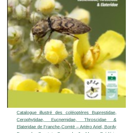
Catalogue illustré des coléoptères Buprestidae,
Cerophytidae, Eucnemidae, Throscidae &
Elateridae de Franche-Comté – Artéro Ariel, Bordy